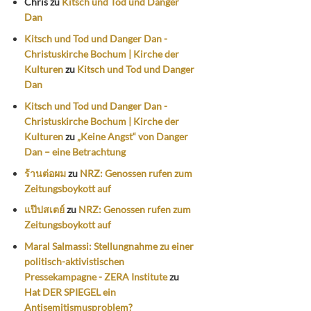
Chris
zu
Kitsch und Tod und Danger
Dan
Kitsch und Tod und Danger Dan -
Christuskirche Bochum | Kirche der
Kulturen
zu
Kitsch und Tod und Danger
Dan
Kitsch und Tod und Danger Dan -
Christuskirche Bochum | Kirche der
Kulturen
zu
„Keine Angst“ von Danger
Dan – eine Betrachtung
ร้านต่อผม
zu
NRZ: Genossen rufen zum
Zeitungsboykott auf
แป๊ปสเตย์
zu
NRZ: Genossen rufen zum
Zeitungsboykott auf
Maral Salmassi: Stellungnahme zu einer
politisch-aktivistischen
Pressekampagne - ZERA Institute
zu
Hat DER SPIEGEL ein
Antisemitismusproblem?