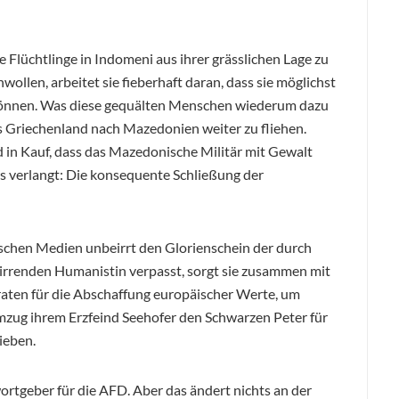
ie Flüchtlinge in Indomeni aus ihrer grässlichen Lage zu
nwollen, arbeitet sie fieberhaft daran, dass sie möglichst
können. Was diese gequälten Menschen wiederum dazu
us Griechenland nach Mazedonien weiter zu fliehen.
 in Kauf, dass das Mazedonische Militär mit Gewalt
urs verlangt: Die konsequente Schließung der
tschen Medien unbeirrt den Glorienschein der durch
eirrenden Humanistin verpasst, sorgt sie zusammen mit
aten für die Abschaffung europäischer Werte, um
mzug ihrem Erzfeind Seehofer den Schwarzen Peter für
ieben.
wortgeber für die AFD. Aber das ändert nichts an der