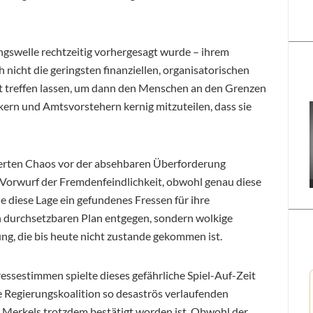
ingswelle rechtzeitig vorhergesagt wurde – ihrem
 nicht die geringsten finanziellen, organisatorischen
t treffen lassen, um dann den Menschen an den Grenzen
kern und Amtsvorstehern kernig mitzuteilen, dass sie
erten Chaos vor der absehbaren Überforderung
Vorwurf der Fremdenfeindlichkeit, obwohl genau diese
e diese Lage ein gefundenes Fressen für ihre
en durchsetzbaren Plan entgegen, sondern wolkige
g, die bis heute nicht zustande gekommen ist.
essestimmen spielte dieses gefährliche Spiel-Auf-Zeit
e Regierungskoalition so desaströs verlaufenden
a Merkels trotzdem bestätigt worden ist. Obwohl der