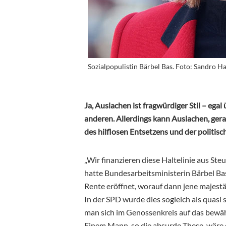
Sozialpopulistin Bärbel Bas. Foto: Sandro 
Ja, Auslachen ist fragwürdiger Stil – egal
anderen. Allerdings kann Auslachen, gerad
des hilflosen Entsetzens und der politis
„Wir finanzieren diese Haltelinie aus Steu
hatte Bundesarbeitsministerin Bärbel B
Rente eröffnet, worauf dann jene majestä
In der SPD wurde dies sogleich als quasi 
man sich im Genossenkreis auf das bewäh
Einem Mann, so die absurde These, wäre d