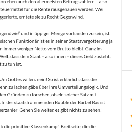
on eben auch den allermeisten Beitragszahlern – also
teuermittel für die Rente rausgehauen werden. Weil
ggerierte, erntete sie zu Recht Gegenwind.
 „irgendwie“ und in üppiger Menge vorhanden zu sein, ist
sischen Funktionär ist es in seiner Staatsvergötterung ja
n immer weniger Netto vom Brutto bleibt. Ganz im
Welt, dass dem Staat – also ihnen – dieses Geld zusteht,
 zu tun ist.
m Gottes willen: nein! So ist erklärlich, dass die
denn zu lachen gäbe über ihre Umverteilungslogik. Und
den Gründen zu forschen, ob ein solcher Satz mit
In der staatsfrömmelnden Bubble der Bärbel Bas ist
uerzahler: Gehen Sie weiter, es gibt nichts zu sehen!
 die primitive Klassenkampf-Breitseite, die die