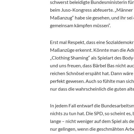
schwerst beleidigte Bundesministerin für
beim Juso-Kongress abfeuerte. „Männer i
Maßanzug“ habe sie gesehen, und ihr sei 
gemeinsam kämpfen müssen“.
Erst mal Respekt, dass eine Sozialdemok
Maßanzüge erkennt. Könnte man die Adr
„Clothing Shaming“ als Spielart des Body-
und uns freuen, dass Bärbel Bas nicht au
reichen Schnösel erspäht hat. Dann wäre
perfekt gewesen. Auch so fühlte man sic
nur dass die wahrscheinlich die guten al
In jedem Fall entwarf die Bundesarbeitsmi
nichts zu tun hat. Die SPD, so scheint es, 
lange – nicht weniger auf dem Spiel als 
nur gelingen, wenn die geschmähten Arbei