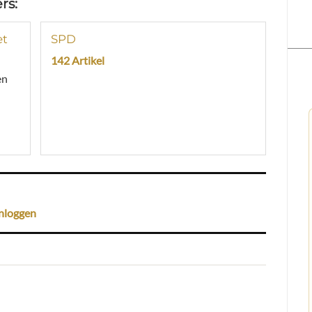
rs:
et
SPD
142 Artikel
en
nloggen