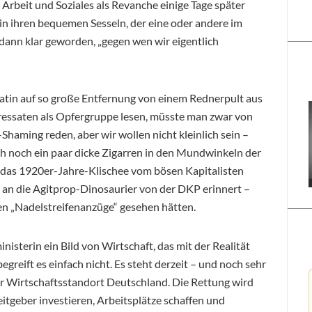
 Arbeit und Soziales als Revanche einige Tage später
n ihren bequemen Sesseln, der eine oder andere im
dann klar geworden, „gegen wen wir eigentlich
ratin auf so große Entfernung von einem Rednerpult aus
essaten als Opfergruppe lesen, müsste man zwar von
Shaming reden, aber wir wollen nicht kleinlich sein –
ch noch ein paar dicke Zigarren in den Mundwinkeln der
 das 1920er-Jahre-Klischee vom bösen Kapitalisten
h an die Agitprop-Dinosaurier von der DKP erinnert –
ten „Nadelstreifenanzüge“ gesehen hätten.
nisterin ein Bild von Wirtschaft, das mit der Realität
begreift es einfach nicht. Es steht derzeit – und noch sehr
der Wirtschaftsstandort Deutschland. Die Rettung wird
tgeber investieren, Arbeitsplätze schaffen und