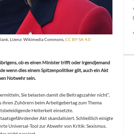
Halank, Lizenz: Wikimedia Commons,
CC BY-SA 4.0
 übrigens, ob es einen Minister trifft oder irgendjemand
e wenn dies einem Spitzenpolitiker gilt, auch ein Akt
chen Notwehr sein.
ermitteln, Sie belasten damit die Beitragszahler nicht“,
as ihren Zuhörern beim Arbeitgebertag zum Thema
tsbeleidigende Heiterkeit einsetzte.
staatsgefährdender Akt skandalisiert. Schließlich einigte
rte Universal-Tool zur Abwehr von Kritik: Sexismus.
as nicht passiert.