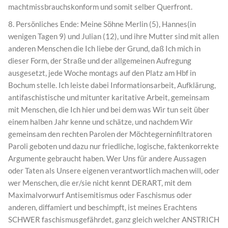
machtmissbrauchskonform und somit selber Querfront.
8. Persönliches Ende: Meine Söhne Merlin (5), Hannes(in
wenigen Tagen 9) und Julian (12), und ihre Mutter sind mit allen
anderen Menschen die Ich liebe der Grund, daß Ich mich in
dieser Form, der Straße und der allgemeinen Aufregung
ausgesetzt, jede Woche montags auf den Platz am Hbf in
Bochum stelle. Ich leiste dabei Informationsarbeit, Aufklärung,
antifaschistische und mitunter karitative Arbeit, gemeinsam
mit Menschen, die Ich hier und bei dem was Wir tun seit über
einem halben Jahr kenne und schätze, und nachdem Wir
gemeinsam den rechten Parolen der Möchtegerninfiltratoren
Paroli geboten und dazu nur friedliche, logische, faktenkorrekte
Argumente gebraucht haben. Wer Uns für andere Aussagen
oder Taten als Unsere eigenen verantwortlich machen will, oder
wer Menschen, die er/sie nicht kennt DERART, mit dem
Maximalvorwurf Antisemitismus oder Faschismus oder
anderen, diffamiert und beschimpft, ist meines Erachtens
SCHWER faschismusgefährdet, ganz gleich welcher ANSTRICH