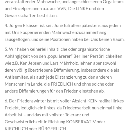
veranstaltender Mahnwache, und angeschlossenen Orgateams
und Einzelpersonen u.a. aus VVN, Die LINKE und den
Gewerkschaften bestritten.
4. Jürgen Elsässer ist seit Juni/Juli allerspätestens aus jedem
mit Uns kooperierenden Mahnwachenzusammenhang
rausgeflogen, und seine Positionen haben bei Uns keinen Raum.
5. Wir haben keinerlei inhaltliche oder organisatorische
Abhängigkeit von den „populäreren“ Berliner Persönlichkeiten
wie z.B. Ken Jebsen und Lars Mährholz, lehnen aber sowohl
deren völlig übertriebene Diffamierung, insbesondere die als
Antisemiten, als auch jede Distanzierung zu den anderen
Menschen im Lande, die FRIEDLICH und ohne solche oder
andere Diffamierungen für den Frieden einstehen ab.
6. Der Friedenswinter ist mit voller Absicht KEIN radikal linkes
Projekt, lediglich ein linkes, da Friedensarbeit nun einmal linke
Arbeit ist – und das mit vollster Toleranz und
Geschwisterlichkeit in Richtung KONSERVATIV oder
KIRCHLICH oder BÜRGERLICH.