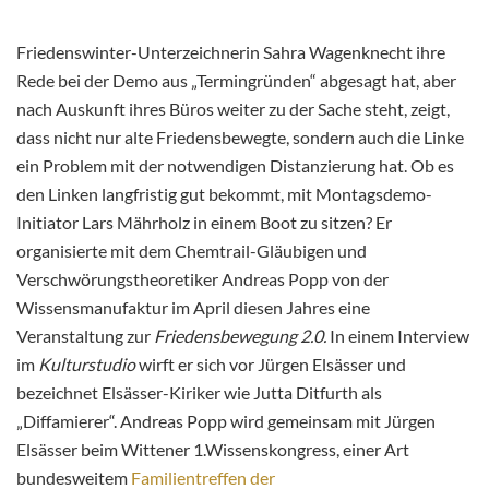
Friedenswinter-Unterzeichnerin Sahra Wagenknecht ihre
Rede bei der Demo aus „Termingründen“ abgesagt hat, aber
nach Auskunft ihres Büros weiter zu der Sache steht, zeigt,
dass nicht nur alte Friedensbewegte, sondern auch die Linke
ein Problem mit der notwendigen Distanzierung hat. Ob es
den Linken langfristig gut bekommt, mit Montagsdemo-
Initiator Lars Mährholz in einem Boot zu sitzen? Er
organisierte mit dem Chemtrail-Gläubigen und
Verschwörungstheoretiker Andreas Popp von der
Wissensmanufaktur im April diesen Jahres eine
Veranstaltung zur
Friedensbewegung 2.0.
In einem Interview
im
Kulturstudio
wirft er sich vor Jürgen Elsässer und
bezeichnet Elsässer-Kiriker wie
Jutta Ditfurth
als
„Diffamierer“. Andreas Popp wird gemeinsam mit Jürgen
Elsässer beim Wittener 1.Wissenskongress, einer Art
bundesweitem
Familientreffen der