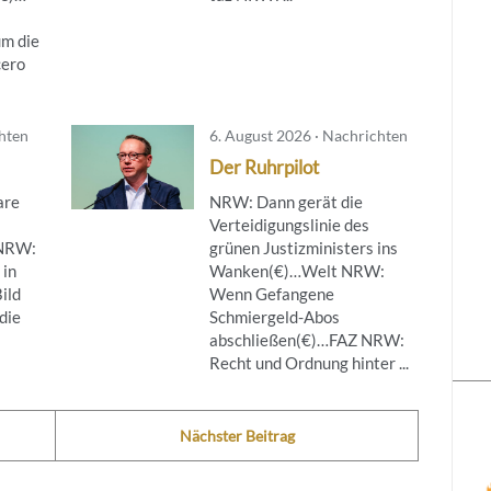
um die
cero
chten
6. August 2026 · Nachrichten
Der Ruhrpilot
are
NRW: Dann gerät die
Verteidigungslinie des
NRW:
grünen Justizministers ins
 in
Wanken(€)…Welt NRW:
ild
Wenn Gefangene
die
Schmiergeld-Abos
abschließen(€)…FAZ NRW:
Recht und Ordnung hinter ...
Nächster Beitrag