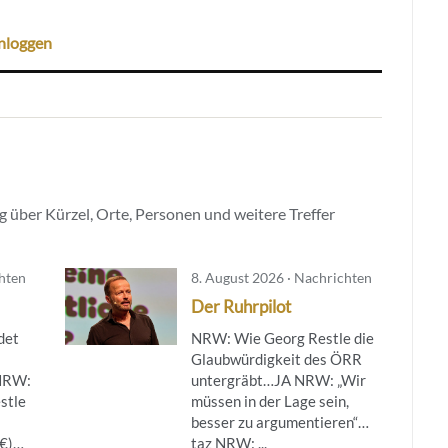
nloggen
 über Kürzel, Orte, Personen und weitere Treffer
chten
8. August 2026 · Nachrichten
Der Ruhrpilot
det
NRW: Wie Georg Restle die
Glaubwürdigkeit des ÖRR
NRW:
untergräbt…JA NRW: „Wir
stle
müssen in der Lage sein,
besser zu argumentieren“…
(€)…
taz NRW: ...