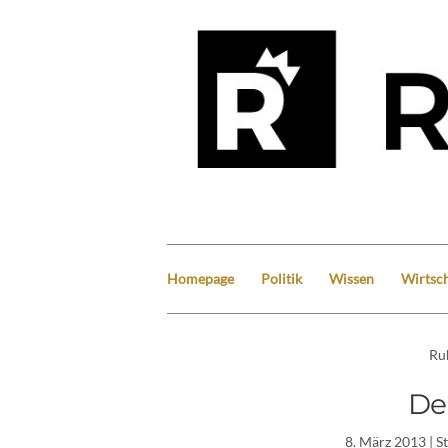
Homepage
Politik
Wissen
Wirtsch
Ru
De
8. März 2013
| S