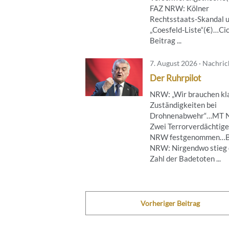
FAZ NRW: Kölner
Rechtsstaats-Skandal 
„Coesfeld-Liste“(€)…Ci
Beitrag ...
7. August 2026 · Nachri
Der Ruhrpilot
NRW: „Wir brauchen kl
Zuständigkeiten bei
Drohnenabwehr“…MT 
Zwei Terrorverdächtige
NRW festgenommen…B
NRW: Nirgendwo stieg 
Zahl der Badetoten ...
Vorheriger Beitrag