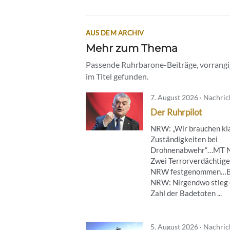
AUS DEM ARCHIV
Mehr zum Thema
Passende Ruhrbarone-Beiträge, vorrangig
im Titel gefunden.
7. August 2026 · Nachri
Der Ruhrpilot
NRW: „Wir brauchen kl
Zuständigkeiten bei
Drohnenabwehr“…MT 
Zwei Terrorverdächtige
NRW festgenommen…B
NRW: Nirgendwo stieg 
Zahl der Badetoten ...
5. August 2026 · Nachri