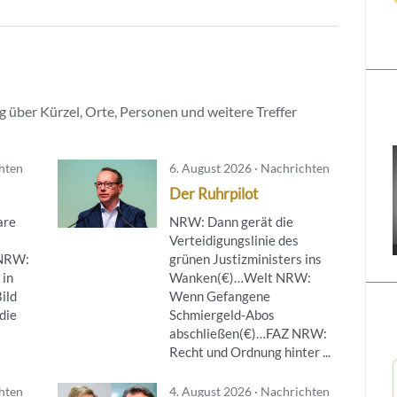
 über Kürzel, Orte, Personen und weitere Treffer
chten
6. August 2026 · Nachrichten
Der Ruhrpilot
are
NRW: Dann gerät die
Verteidigungslinie des
NRW:
grünen Justizministers ins
 in
Wanken(€)…Welt NRW:
ild
Wenn Gefangene
die
Schmiergeld-Abos
abschließen(€)…FAZ NRW:
Recht und Ordnung hinter ...
chten
4. August 2026 · Nachrichten