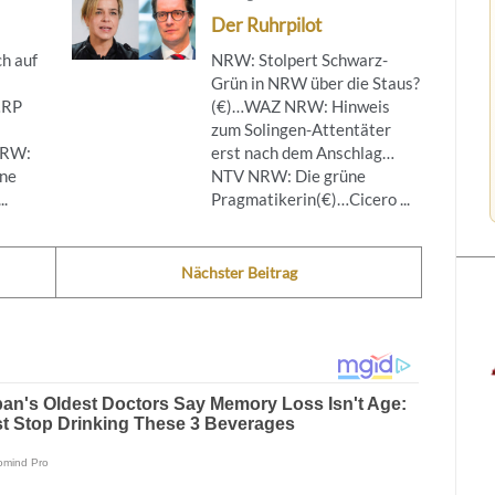
Der Ruhrpilot
h auf
NRW: Stolpert Schwarz-
Grün in NRW über die Staus?
…RP
(€)…WAZ NRW: Hinweis
zum Solingen-Attentäter
NRW:
erst nach dem Anschlag…
ine
NTV NRW: Die grüne
..
Pragmatikerin(€)…Cicero ...
Nächster Beitrag