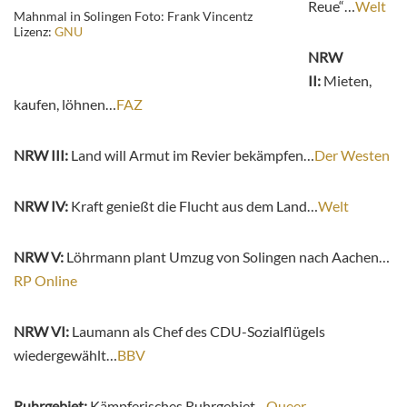
Reue“…
Welt
Mahnmal in Solingen Foto: Frank Vincentz
Lizenz:
GNU
NRW
II:
Mieten,
kaufen, löhnen…
FAZ
NRW III:
Land will Armut im Revier bekämpfen…
Der Westen
NRW IV:
Kraft genießt die Flucht aus dem Land…
Welt
NRW V:
Löhrmann plant Umzug von Solingen nach Aachen…
RP Online
NRW VI:
Laumann als Chef des CDU-Sozialflügels
wiedergewählt…
BBV
Ruhrgebiet:
Kämpferisches Ruhrgebiet…
Queer