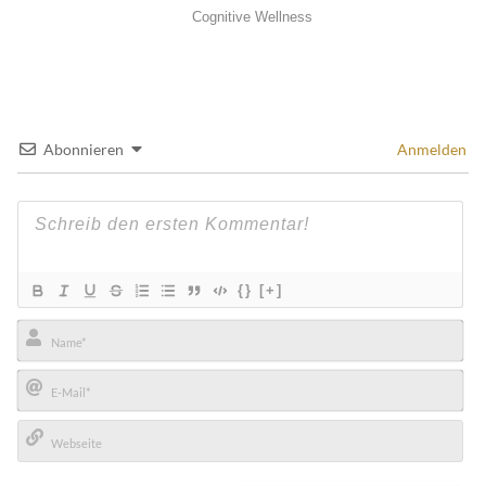
Abonnieren
Anmelden
{}
[+]
Name*
E-
Mail*
Webseite