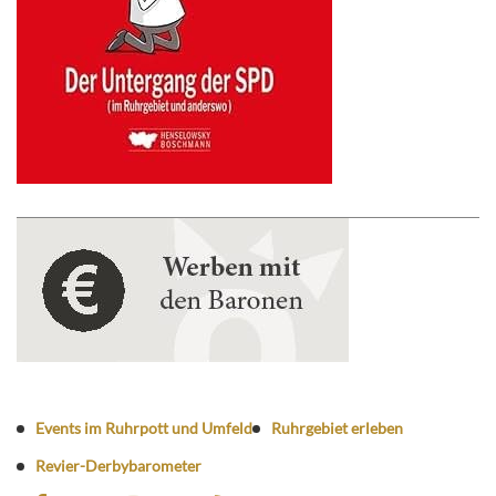
Events im Ruhrpott und Umfeld
Ruhrgebiet erleben
Revier-Derbybarometer