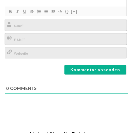
{}
[+]
Name*
E-
Mail*
Webseite
0
COMMENTS