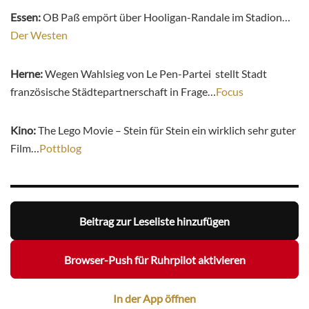
Essen:
OB Paß empört über Hooligan-Randale im Stadion…
Der Westen
Herne:
Wegen Wahlsieg von Le Pen-Partei stellt Stadt
französische Städtepartnerschaft in Frage…
Focus
Kino:
The Lego Movie – Stein für Stein ein wirklich sehr guter
Film…
Pottblog
Beitrag zur Leseliste hinzufügen
Browser-Push für Ruhrpilot aktivieren
In der App öffnen