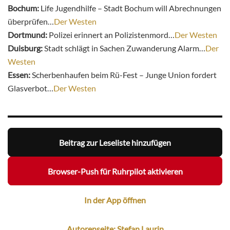
Bochum:
Life Jugendhilfe – Stadt Bochum will Abrechnungen
überprüfen…
Der Westen
Dortmund:
Polizei erinnert an Polizistenmord…
Der Westen
Duisburg:
Stadt schlägt in Sachen Zuwanderung Alarm…
Der
Westen
Essen:
Scherbenhaufen beim Rü-Fest – Junge Union fordert
Glasverbot…
Der Westen
Beitrag zur Leseliste hinzufügen
Browser-Push für Ruhrpilot aktivieren
In der App öffnen
Autorenseite: Stefan Laurin