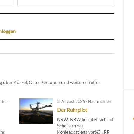
nloggen
 über Kürzel, Orte, Personen und weitere Treffer
chten
5. August 2026 · Nachrichten
Der Ruhrpilot
NRW: NRW bereitet sich auf
Scheitern des
ins
Kohleausstiegs vor(€)…RP