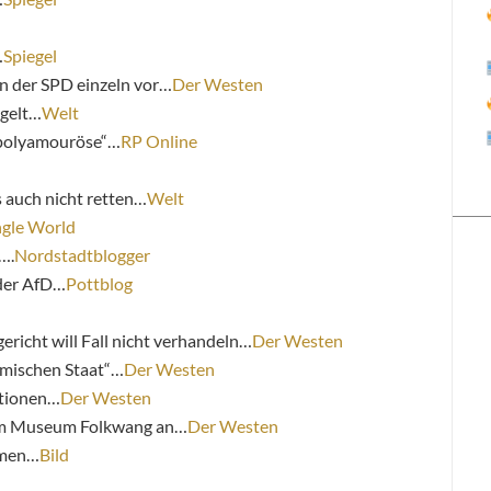
…
Spiegel
in der SPD einzeln vor…
Der Westen
ngelt…
Welt
 „polyamouröse“…
RP Online
 auch nicht retten…
Welt
gle World
….
Nordstadtblogger
 der AfD…
Pottblog
ericht will Fall nicht verhandeln…
Der Westen
amischen Staat“…
Der Westen
itionen…
Der Westen
 zum Museum Folkwang an…
Der Westen
mmen…
Bild