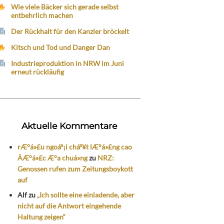
Wie viele Bäcker sich gerade selbst
entbehrlich machen
Der Rückhalt für den Kanzler bröckelt
Kitsch und Tod und Danger Dan
Industrieproduktion in NRW im Juni
erneut rückläufig
Aktuelle Kommentare
rÆ°á»£u ngoáº¡i cháº¥t lÆ°á»£ng cao
ÄÆ°á»£c Æ°a chuá»ng
zu
NRZ:
Genossen rufen zum Zeitungsboykott
auf
Alf
zu
„Ich sollte eine einladende, aber
nicht auf die Antwort eingehende
Haltung zeigen“