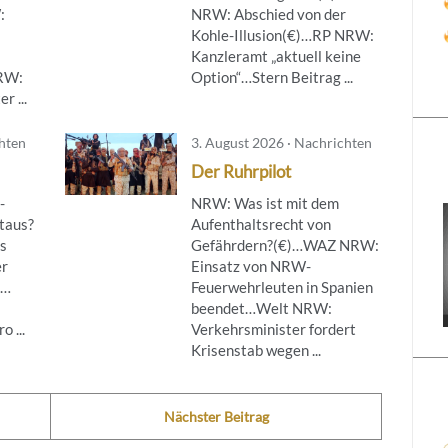
:
NRW: Abschied von der
Kohle-Illusion(€)…RP NRW:
Kanzleramt „aktuell keine
NRW:
Option“…Stern Beitrag ...
r ...
chten
3. August 2026 · Nachrichten
Der Ruhrpilot
-
NRW: Was ist mit dem
taus?
Aufenthaltsrecht von
s
Gefährdern?(€)…WAZ NRW:
er
Einsatz von NRW-
g…
Feuerwehrleuten in Spanien
beendet…Welt NRW:
 ...
Verkehrsminister fordert
Krisenstab wegen ...
Nächster Beitrag