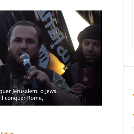
…
Spiegel