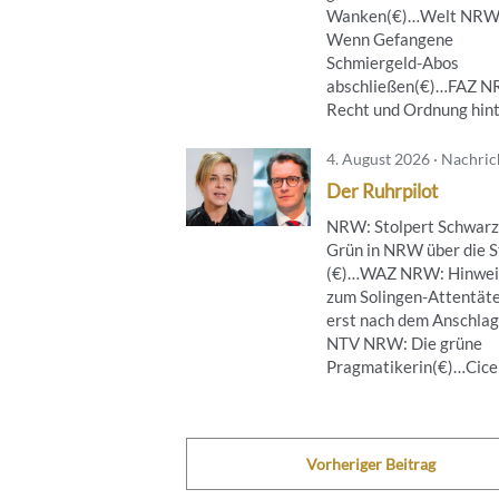
Wanken(€)…Welt NRW
Wenn Gefangene
Schmiergeld-Abos
abschließen(€)…FAZ 
Recht und Ordnung hinte
4. August 2026 · Nachri
Der Ruhrpilot
NRW: Stolpert Schwarz
Grün in NRW über die S
(€)…WAZ NRW: Hinwei
zum Solingen-Attentät
erst nach dem Anschla
NTV NRW: Die grüne
Pragmatikerin(€)…Cicero
Vorheriger Beitrag