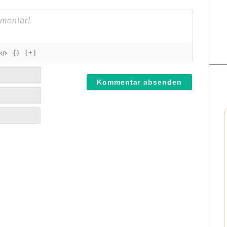
{}
[+]