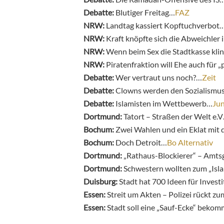
Debatte:
Blutiger Freitag…
FAZ
NRW:
Landtag kassiert Kopftuchverbot
NRW:
Kraft knöpfte sich die Abweichler 
NRW:
Wenn beim Sex die Stadtkasse kli
NRW:
Piratenfraktion will Ehe auch für
Debatte:
Wer vertraut uns noch?…
Zeit
Debatte:
Clowns werden den Sozialismus
Debatte:
Islamisten im Wettbewerb…
Jun
Dortmund:
Tatort – Straßen der Welt e.V
Bochum:
Zwei Wahlen und ein Eklat mit
Bochum:
Doch Detroit…
Bo Alternativ
Dortmund:
„Rathaus-Blockierer“ – Amtsg
Dortmund:
Schwestern wollten zum „Isl
Duisburg:
Stadt hat 700 Ideen für Invest
Essen:
Streit um Akten – Polizei rückt
Essen:
Stadt soll eine „Sauf-Ecke“ beko