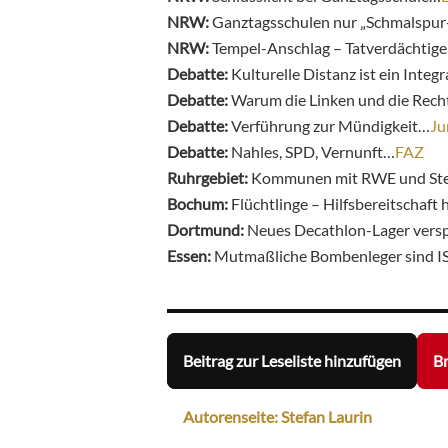
NRW:
Ganztagsschulen nur „Schmalspur
NRW:
Tempel-Anschlag – Tatverdächtig
Debatte:
Kulturelle Distanz ist ein Inte
Debatte:
Warum die Linken und die Rech
Debatte:
Verführung zur Mündigkeit…
Ju
Debatte:
Nahles, SPD, Vernunft…
FAZ
Ruhrgebiet:
Kommunen mit RWE und Steag
Bochum:
Flüchtlinge – Hilfsbereitschaft 
Dortmund:
Neues Decathlon-Lager vers
Essen:
Mutmaßliche Bombenleger sind I
Beitrag zur Leseliste hinzufügen
Br
Autorenseite: Stefan Laurin