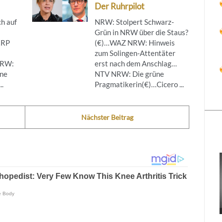
Der Ruhrpilot
h auf
NRW: Stolpert Schwarz-
Grün in NRW über die Staus?
…RP
(€)…WAZ NRW: Hinweis
zum Solingen-Attentäter
NRW:
erst nach dem Anschlag…
ine
NTV NRW: Die grüne
..
Pragmatikerin(€)…Cicero ...
Nächster Beitrag