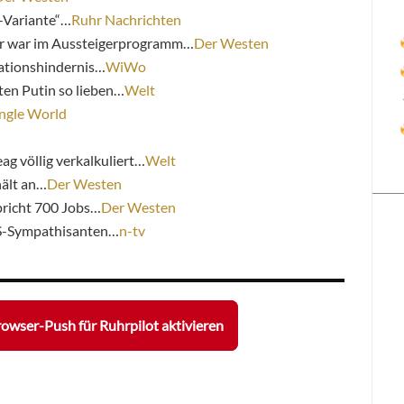
-Variante“…
Ruhr Nachrichten
er war im Aussteigerprogramm…
Der Westen
grationshindernis…
WiWo
ten Putin so lieben…
Welt
ngle World
 völlig verkalkuliert…
Welt
hält an…
Der Westen
pricht 700 Jobs…
Der Westen
S-Sympathisanten…
n-tv
owser-Push für Ruhrpilot aktivieren