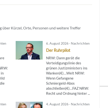
 über Kürzel, Orte, Personen und weitere Treffer
chten
6. August 2026 · Nachrichten
Der Ruhrpilot
are
NRW: Dann gerät die
Verteidigungslinie des
NRW:
grünen Justizministers ins
 in
Wanken(€)…Welt NRW:
ild
Wenn Gefangene
die
Schmiergeld-Abos
abschließen(€)…FAZ NRW:
Recht und Ordnung hinter ...
chten
4. August 2026 · Nachrichten