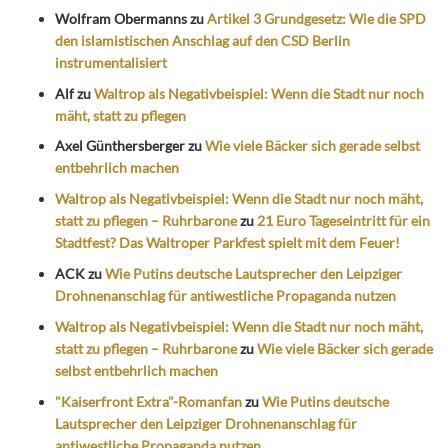
Wolfram Obermanns
zu
Artikel 3 Grundgesetz: Wie die SPD
den islamistischen Anschlag auf den CSD Berlin
instrumentalisiert
Alf
zu
Waltrop als Negativbeispiel: Wenn die Stadt nur noch
mäht, statt zu pflegen
Axel Günthersberger
zu
Wie viele Bäcker sich gerade selbst
entbehrlich machen
Waltrop als Negativbeispiel: Wenn die Stadt nur noch mäht,
statt zu pflegen – Ruhrbarone
zu
21 Euro Tageseintritt für ein
Stadtfest? Das Waltroper Parkfest spielt mit dem Feuer!
ACK
zu
Wie Putins deutsche Lautsprecher den Leipziger
Drohnenanschlag für antiwestliche Propaganda nutzen
Waltrop als Negativbeispiel: Wenn die Stadt nur noch mäht,
statt zu pflegen – Ruhrbarone
zu
Wie viele Bäcker sich gerade
selbst entbehrlich machen
"Kaiserfront Extra"-Romanfan
zu
Wie Putins deutsche
Lautsprecher den Leipziger Drohnenanschlag für
antiwestliche Propaganda nutzen