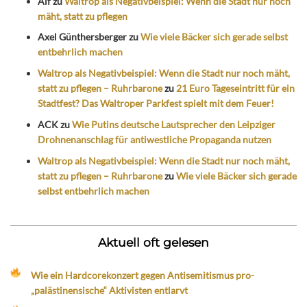
Alf
zu
Waltrop als Negativbeispiel: Wenn die Stadt nur noch
mäht, statt zu pflegen
Axel Günthersberger
zu
Wie viele Bäcker sich gerade selbst
entbehrlich machen
Waltrop als Negativbeispiel: Wenn die Stadt nur noch mäht,
statt zu pflegen – Ruhrbarone
zu
21 Euro Tageseintritt für ein
Stadtfest? Das Waltroper Parkfest spielt mit dem Feuer!
ACK
zu
Wie Putins deutsche Lautsprecher den Leipziger
Drohnenanschlag für antiwestliche Propaganda nutzen
Waltrop als Negativbeispiel: Wenn die Stadt nur noch mäht,
statt zu pflegen – Ruhrbarone
zu
Wie viele Bäcker sich gerade
selbst entbehrlich machen
Aktuell oft gelesen
Wie ein Hardcorekonzert gegen Antisemitismus pro-
„palästinensische“ Aktivisten entlarvt