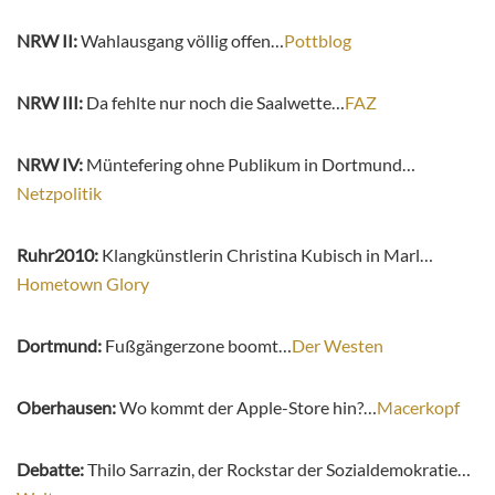
NRW II:
Wahlausgang völlig offen…
Pottblog
NRW III:
Da fehlte nur noch die Saalwette…
FAZ
NRW IV:
Müntefering ohne Publikum in Dortmund…
Netzpolitik
Ruhr2010:
Klangkünstlerin Christina Kubisch in Marl…
Hometown Glory
Dortmund:
Fußgängerzone boomt…
Der Westen
Oberhausen:
Wo kommt der Apple-Store hin?…
Macerkopf
Debatte:
Thilo Sarrazin, der Rockstar der Sozialdemokratie…