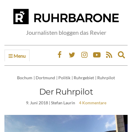
Journalisten bloggen das Revier
Menu
Ex
sea
fo
Bochum
|
Dortmund
|
Politik
|
Ruhrgebiet
|
Ruhrpilot
Der Ruhrpilot
9. Juni 2018
| Stefan Laurin
4 Kommentare