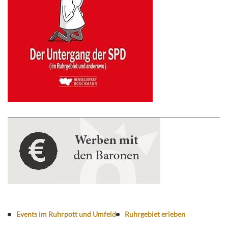
Events im Ruhrpott und Umfeld
Ruhrgebiet erleben