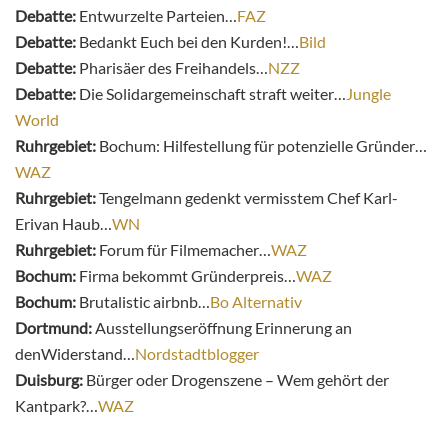
Debatte:
Entwurzelte Parteien…
FAZ
Debatte:
Bedankt Euch bei den Kurden!…
Bild
Debatte:
Pharisäer des Freihandels…
NZZ
Debatte:
Die Solidargemeinschaft straft weiter…
Jungle
World
Ruhrgebiet:
Bochum: Hilfestellung für potenzielle Gründer…
WAZ
Ruhrgebiet:
Tengelmann gedenkt vermisstem Chef Karl-
Erivan Haub…
WN
Ruhrgebiet:
Forum für Filmemacher…
WAZ
Bochum:
Firma bekommt Gründerpreis…
WAZ
Bochum:
Brutalistic airbnb…
Bo Alternativ
Dortmund:
Ausstellungseröffnung Erinnerung an
denWiderstand…
Nordstadtblogger
Duisburg:
Bürger oder Drogenszene – Wem gehört der
Kantpark?…
WAZ