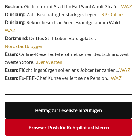
Bochum:
Gericht droht Stadt im Fall Sami A. mit Strafe…
WAZ
Duisburg:
Zahl Beschäftigter stark gestiegen…
RP Online
Duisburg:
Rekordbesuch an Seen, Brandgefahr im Wald…
WAZ
Dortmund:
Drittes Still-Leben Borsigplatz…
Nordstadtblogger
Essen:
Online-Riese Teufel eröffnet seinen deutschlandweit
zweiten Store…
Der Westen
Essen:
Flüchtlingsbürgen sollen ans Jobcenter zahlen…
WAZ
Essen:
Ex-EBE-Chef Kunze verliert seine Pension…
WAZ
Beitrag zur Leseliste hinzufügen
Browser-Push für Ruhrpilot aktivieren