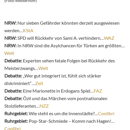
(Foto:Westerhoff)
NRW:
Nur sieben Gefährder könnten derzeit ausgewiesen
werden…
KStA
NRW:
SPD will Rückkehr von Sami A. verhindern…
WAZ
NRW:
In NRW sind die Asylchancen für Türken am größten…
Welt
Debatte:
Experten sehen fatale Folgen bei Rückkehr des
Meisterzwangs…
Welt
Debatte:
„Wer gut integriert ist, fühlt sich stärker
diskriminiert“…
Zeit
Debatte:
Eine Marionette in Erdogans Spiel…
FAZ
Debatte:
Özil und das Märchen vom postnationalen
Stolzlieferanten…
NZZ
Ruhrgebiet:
Wie steht es um die Innenstädte?…
Coolibri
Ruhrgebiet:
Pop-Star-Schmiede – Komm nach Hagen!…
Coolibri