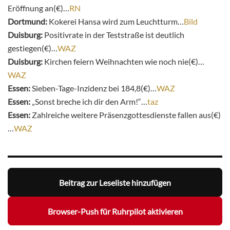
Eröffnung an(€)…
RN
Dortmund:
Kokerei Hansa wird
zum Leuchtturm…
Bild
Duisburg:
Positivrate in der Teststraße ist deutlich
gestiegen(€)…
WAZ
Duisburg:
Kirchen feiern Weihnachten wie noch nie(€)…
WAZ
Essen:
Sieben-Tage-Inzidenz bei 184,8(€)…
WAZ
Essen:
„Sonst breche ich dir den Arm!“…
taz
Essen:
Zahlreiche weitere Präsenzgottesdienste fallen aus(€)
…
WAZ
Beitrag zur Leseliste hinzufügen
Browser-Push für Ruhrpilot aktivieren