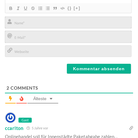
{}
[+]
Name*
E-
Mail*
Webseite
2
COMMENTS
Älteste
Gast
ccarlton
5 Jahre vor
Onlinehandel soll für Innenstädte Paketabgabe zahlen…