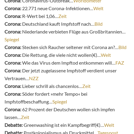
Corona:
Coronavirus-Outbreak…
Worldometer
Corona:
22.771 neue Corona-Infektionen…
Welt
Corona:
R-Wert bei 1,06…
Zeit
Corona:
Deutschland kauft Impfstoff nach…
Bild
Corona:
Niederlande verbieten Flüge aus Großbritannien…
Spiegel
Corona:
Stecken sich Raucher seltener mit Corona an?…
Bild
Corona:
Die Rettung, die viele nicht wollen(€)…
Welt
Corona:
Wie das Virus dem Impftod entkommen will…
FAZ
Corona:
Der jetzt zugelassene Impfstoff verdient unser
Vertrauen…
NZZ
Corona:
Lieber schrill als chancenlos…
Zeit
Corona:
Söder fordert »mehr Tempo« bei
Impfstoffbeschaffung…
Spiegel
Corona:
62 Prozent der Deutschen wollen sich impfen
lassen…
Zeit
Debatte:
Greenwashing ist ein Kampfbegriff(€)…
Welt
Debatte:
Postkolonialismus als Druckmittel…
Tagespost