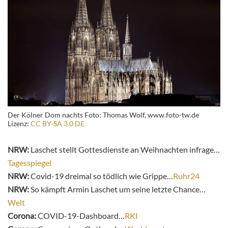
Der Kölner Dom nachts Foto: Thomas Wolf, www.foto-tw.de
Lizenz:
CC BY-SA 3.0 DE
NRW:
Laschet stellt Gottesdienste an Weihnachten infrage…
Tagesspiegel
NRW:
Covid-19 dreimal so tödlich wie Grippe…
Ruhr24
NRW:
So kämpft Armin Laschet um seine letzte Chance…
Welt
Corona:
COVID-19-Dashboard…
RKI