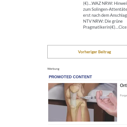
(€)…WAZ NRW: Hinwei
zum Solingen-Attentät
erst nach dem Anschla
NTV NRW: Die grüne
Pragmatikerin(€)…Cicero
Vorheriger Beitrag
Werbung