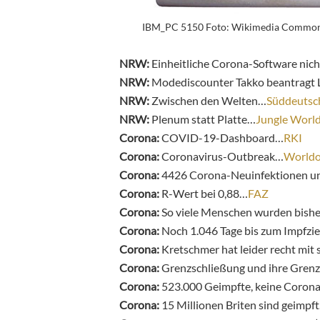
IBM_PC 5150 Foto: Wikimedia Common
NRW:
Einheitliche Corona-Software nicht
NRW:
Modediscounter Takko beantragt 
NRW:
Zwischen den Welten…
Süddeutsc
NRW:
Plenum statt Platte…
Jungle Worl
Corona:
COVID-19-Dashboard…
RKI
Corona:
Coronavirus-Outbreak…
World
Corona:
4426 Corona-Neuinfektionen un
Corona:
R-Wert bei 0,88…
FAZ
Corona:
So viele Menschen wurden bishe
Corona:
Noch 1.046 Tage bis zum Impfzi
Corona:
Kretschmer hat leider recht mi
Corona:
Grenzschließung und ihre Gren
Corona:
523.000 Geimpfte, keine Coron
Corona:
15 Millionen Briten sind geimpf