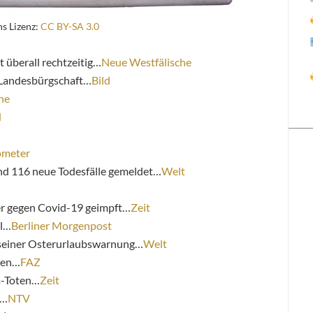
s Lizenz:
CC BY-SA 3.0
 überall rechtzeitig…
Neue Westfälische
Landesbürgschaft…
Bild
he
d
ometer
d 116 neue Todesfälle gemeldet…
Welt
r gegen Covid-19 geimpft…
Zeit
el…
Berliner Morgenpost
t seiner Osterurlaubswarnung…
Welt
zen…
FAZ
a-Toten…
Zeit
t…
NTV