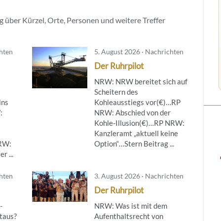
 über Kürzel, Orte, Personen und weitere Treffer
chten
5. August 2026 · Nachrichten
Der Ruhrpilot
NRW: NRW bereitet sich auf
Scheitern des
ins
Kohleausstiegs vor(€)…RP
:
NRW: Abschied von der
Kohle-Illusion(€)…RP NRW:
Kanzleramt „aktuell keine
NRW:
Option“…Stern Beitrag ...
r ...
chten
3. August 2026 · Nachrichten
Der Ruhrpilot
-
NRW: Was ist mit dem
taus?
Aufenthaltsrecht von