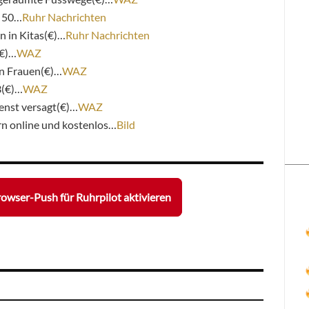
r 50…
Ruhr Nachrichten
n in Kitas(€)…
Ruhr Nachrichten
(€)…
WAZ
an Frauen(€)…
WAZ
3(€)…
WAZ
nst versagt(€)…
WAZ
n online und kostenlos…
Bild
owser-Push für Ruhrpilot aktivieren