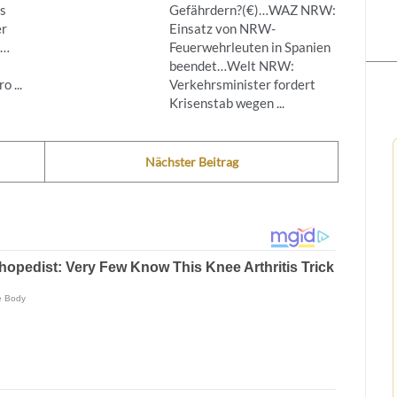
s
Gefährdern?(€)…WAZ NRW:
er
Einsatz von NRW-
g…
Feuerwehrleuten in Spanien
beendet…Welt NRW:
 ...
Verkehrsminister fordert
Krisenstab wegen ...
Nächster Beitrag