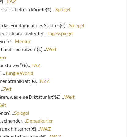
€)…
FAZ
Merkel scheitern könnte(€)…
Spiegel
t das Fundament des Staates(€)…
Spiegel
Deutschland bedeutet…
Tagesspiegel
viren?…
Merkur
cht mehr benutzen“(€)…
Welt
ero
ur stürzen“(€)…
FAZ
ß“…
Jungle World
ner Strahlkraft(€)…
NZZ
“…
Zeit
en, was eine Diktatur ist?(€)…
Welt
eit
onen“…
Spiegel
auseinander…
Donaukurier
ierung hinterher(€)…
WAZ
ig geräumte Fusswege(€)…
WAZ