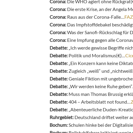
Corona:
Die WHO agiert ohne Rückgrat(
Corona:
Die erste Krise, an der Angela 
Corona:
Raus aus der Corona-Falle…
FAZ
Corona:
Das Impfstoffdebakel beschädig
Corona:
Was der Sanofi-Rückschlag für 
Corona:
Eine Impfung gegen alle Corona
Debatte:
„Ich werde gewisse Begriffe ni
Debatte:
Politik und Moralismus(€)…
Cic
Debatte:
„Ein Konzern kann keine Diktat
Debatte:
Zugleich „weiß“ und „nichtwei
Debatte:
Geniale Fiktion mit ungebroche
Debatte:
„Wir werden keine Ruhe geben
Debatte:
Muss man Thomas Brussig erklär
Debatte:
404 – Arbeitsblatt not found…
Z
Debatte:
„
Abenteuerliche Duden-Kreati
Ruhrgebiet:
Deutschland driftet weiter 
Bochum:
Schulen hinke bei der Digitalis
Bochum:
Rollstuhlfahrer kritisiert wen