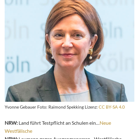
Yvonne Gebauer Foto: Raimond Spekking Lizenz:
CC BY-SA 4.0
NRW:
Land führt Testpflicht an Schulen ein…
Neue
Westfälische
NRW:
Laumann gegen Ausgangssperren…Westfälische