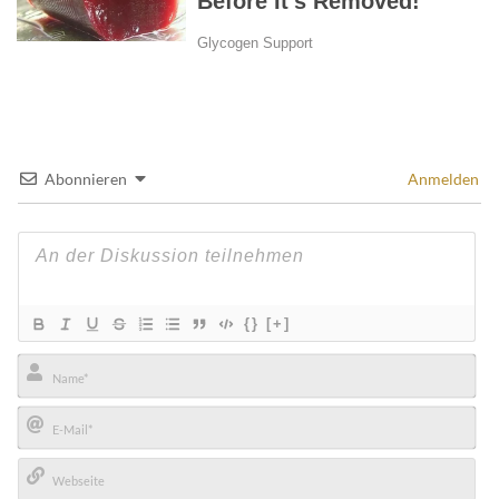
Abonnieren
Anmelden
{}
[+]
Name*
E-
Mail*