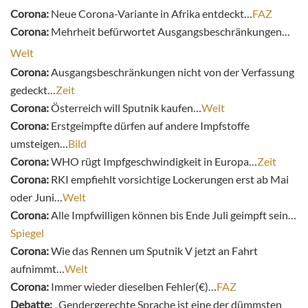
Corona:
Neue Corona-Variante in Afrika entdeckt…
FAZ
Corona:
Mehrheit befürwortet Ausgangsbeschränkungen…
Welt
Corona:
Ausgangsbeschränkungen nicht von der Verfassung
gedeckt…
Zeit
Corona:
Österreich will Sputnik kaufen…
Welt
Corona:
Erstgeimpfte dürfen auf andere Impfstoffe
umsteigen…
Bild
Corona:
WHO rügt Impfgeschwindigkeit in Europa…
Zeit
Corona:
RKI empfiehlt vorsichtige Lockerungen erst ab Mai
oder Juni…
Welt
Corona:
Alle Impfwilligen können bis Ende Juli geimpft sein…
Spiegel
Corona:
Wie das Rennen um Sputnik V jetzt an Fahrt
aufnimmt…
Welt
Corona:
Immer wieder dieselben Fehler(€)…
FAZ
Debatte:
„Gendergerechte Sprache ist eine der dümmsten