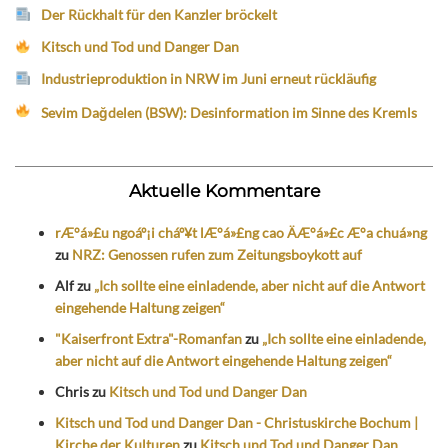
Der Rückhalt für den Kanzler bröckelt
Kitsch und Tod und Danger Dan
Industrieproduktion in NRW im Juni erneut rückläufig
Sevim Dağdelen (BSW): Desinformation im Sinne des Kremls
Aktuelle Kommentare
rÆ°á»£u ngoáº¡i cháº¥t lÆ°á»£ng cao ÄÆ°á»£c Æ°a chuá»ng
zu
NRZ: Genossen rufen zum Zeitungsboykott auf
Alf
zu
„Ich sollte eine einladende, aber nicht auf die Antwort
eingehende Haltung zeigen“
"Kaiserfront Extra"-Romanfan
zu
„Ich sollte eine einladende,
aber nicht auf die Antwort eingehende Haltung zeigen“
Chris
zu
Kitsch und Tod und Danger Dan
Kitsch und Tod und Danger Dan - Christuskirche Bochum |
Kirche der Kulturen
zu
Kitsch und Tod und Danger Dan