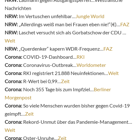
Nachrichten
NRW:
Im Vertuschen unfehlbar…
Jungle World
NRW:
„Allerdings weiß man bei Frauen eben nie!“(€)…
FAZ
NRW:
Laschet versucht sich als Gorbatschow der CDU …
Welt
NRW:
„Querdenker“ kapern WDR-Frequenz…
FAZ
Corona:
COVID-19-Dashboard…
RKI
Corona:
Coronavirus-Outbreak…
Worldometer
Corona:
RKI registriert 21.888 Neuinfektionen…
Welt
Corona:
R-Wert bei 0,99…
Zeit
Corona:
Noch 355 Tage bis zum Impfziel…
Berliner
Morgenpost
Corona:
So viele Menschen wurden bisher gegen Covid-19
geimpft…
Zeit
Corona:
Rekord-Unmut über das Pandemie-Management…
Welt
Corona:
Oster-Unruhe…
Zeit