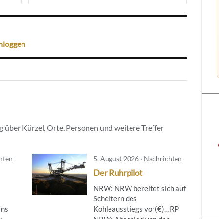
nloggen
 über Kürzel, Orte, Personen und weitere Treffer
chten
5. August 2026 · Nachrichten
Der Ruhrpilot
NRW: NRW bereitet sich auf
Scheitern des
ins
Kohleausstiegs vor(€)…RP
:
NRW: Abschied von der