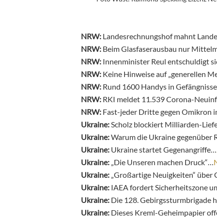
NRW:
Landesrechnungshof mahnt Landes
NRW:
Beim Glasfaserausbau nur Mittel
NRW:
Innenminister Reul entschuldigt si
NRW:
Keine Hinweise auf „generellen 
NRW:
Rund 1600 Handys in Gefängniss
NRW:
RKI meldet 11.539 Corona-Neuin
NRW:
Fast-jeder Dritte gegen Omikron
Ukraine:
Scholz blockiert Milliarden-Lie
Ukraine:
Warum die Ukraine gegenüber Ru
Ukraine:
Ukraine startet Gegenangriffe…
Ukraine:
„Die Unseren machen Druck“…
Ukraine:
„Großartige Neuigkeiten“ über
Ukraine:
IAEA fordert Sicherheitszone 
Ukraine:
Die 128. Gebirgssturmbrigade hi
Ukraine:
Dieses Kreml-Geheimpapier off