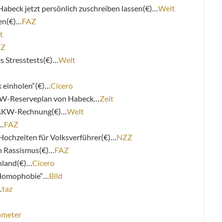
Habeck jetzt persönlich zuschreiben lassen(€)…
Welt
fen(€)…
FAZ
t
ZZ
s Stresstests(€)…
Welt
k einholen“(€)…
Cicero
 AKW-Reserveplan von Habeck…
Zeit
s AKW-Rechnung(€)…
Welt
n…
FAZ
 Hochzeiten für Volksverführer(€)…
NZZ
en Rassismus(€)…
FAZ
chland(€)…
Cicero
e Homophobie“…
Bild
…
taz
ometer