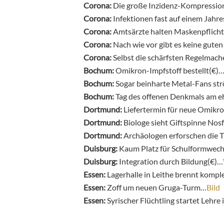
Corona:
Die große Inzidenz-Kompressi
Corona:
Infektionen fast auf einem Jahre
Corona:
Amtsärzte halten Maskenpflicht 
Corona:
Nach wie vor gibt es keine gute
Corona:
Selbst die schärfsten Regelmache
Bochum:
Omikron-Impfstoff bestellt(€)
Bochum:
Sogar beinharte Metal-Fans st
Bochum:
Tag des offenen Denkmals am e
Dortmund:
Liefertermin für neue Omikro
Dortmund:
Biologe sieht Giftspinne Nos
Dortmund:
Archäologen erforschen die T
Duisburg:
Kaum Platz für Schulformwech
Duisburg:
Integration durch Bildung(€)…
Essen:
Lagerhalle in Leithe brennt kompl
Essen:
Zoff um neuen Gruga-Turm…
Bild
Essen:
Syrischer Flüchtling startet Lehr