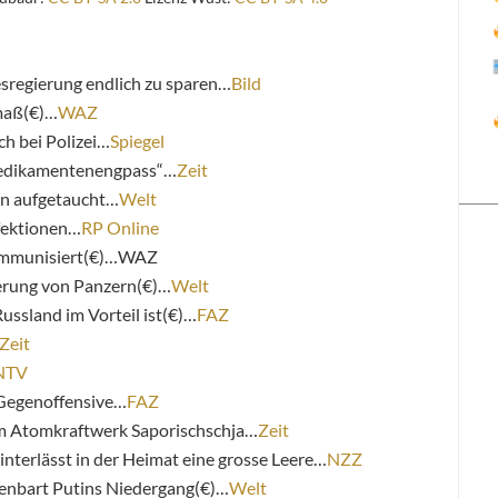
regierung endlich zu sparen…
Bild
maß(€)…
WAZ
ch bei Polizei…
Spiegel
Medikamentenengpass“…
Zeit
en aufgetaucht…
Welt
fektionen…
RP Online
 immunisiert(€)…WAZ
ferung von Panzern(€)…
Welt
ssland im Vorteil ist(€)…
FAZ
Zeit
NTV
 Gegenoffensive…
FAZ
um Atomkraftwerk Saporischschja…
Zeit
nterlässt in der Heimat eine grosse Leere…
NZZ
enbart Putins Niedergang(€)…
Welt