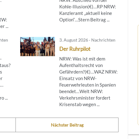
Kohle-Illusion(€)…RP NRW:
Kanzleramt „aktuell keine
NRW:
Option“…Stern Beitrag ...
r ...
chten
3. August 2026 · Nachrichten
Der Ruhrpilot
-
NRW: Was ist mit dem
taus?
Aufenthaltsrecht von
s
Gefährdern?(€)…WAZ NRW:
er
Einsatz von NRW-
g…
Feuerwehrleuten in Spanien
beendet…Welt NRW:
 ...
Verkehrsminister fordert
Krisenstab wegen ...
Nächster Beitrag