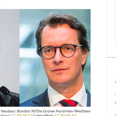
 Neubaur: Bündnis 90/Die Grünen Nordrhein-Westfalen
eubaur:
CC BY-SA 2.0
Lizenz Wüst:
CC BY-SA 4.0