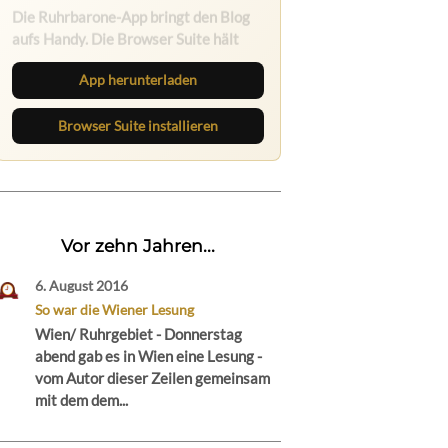
Die Ruhrbarone-App bringt den Blog
aufs Handy. Die Browser Suite hält
dich am Desktop auf dem Laufenden.
App herunterladen
Browser Suite installieren
Vor zehn Jahren...
6. August 2016
So war die Wiener Lesung
Wien/ Ruhrgebiet - Donnerstag
abend gab es in Wien eine Lesung -
vom Autor dieser Zeilen gemeinsam
mit dem dem...