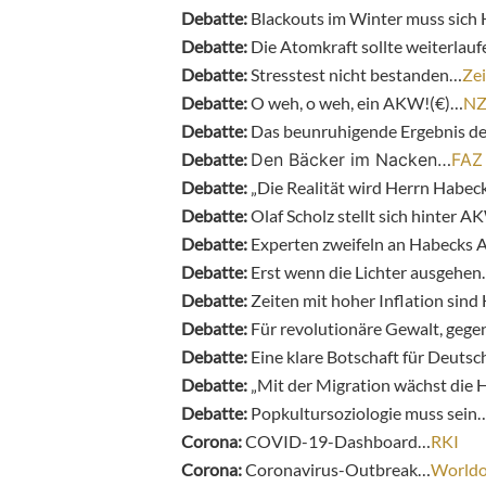
Debatte:
Blackouts im Winter muss sich 
Debatte:
Die Atomkraft sollte weiterlau
Debatte:
Stresstest nicht bestanden…
Zei
Debatte:
O weh, o weh, ein AKW!(€)…
N
Debatte:
Das beunruhigende Ergebnis de
Debatte:
Den Bäcker im Nacken…
FAZ
Debatte:
„Die Realität wird Herrn Habec
Debatte:
Olaf Scholz stellt sich hinter
Debatte:
Experten zweifeln an Habeck
Debatte:
Erst wenn die Lichter ausgehe
Debatte:
Zeiten mit hoher Inflation sind
Debatte:
Für revolutionäre Gewalt, geg
Debatte:
Eine klare Botschaft für Deuts
Debatte:
„Mit der Migration wächst di
Debatte:
Popkultursoziologie muss sein
Corona:
COVID-19-Dashboard…
RKI
Corona:
Coronavirus-Outbreak…
World