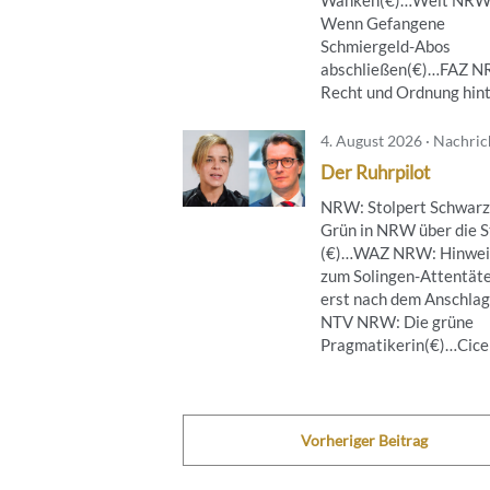
Wenn Gefangene
Schmiergeld-Abos
abschließen(€)…FAZ 
Recht und Ordnung hinte
4. August 2026 · Nachri
Der Ruhrpilot
NRW: Stolpert Schwarz
Grün in NRW über die S
(€)…WAZ NRW: Hinwei
zum Solingen-Attentät
erst nach dem Anschla
NTV NRW: Die grüne
Pragmatikerin(€)…Cicero
Vorheriger Beitrag