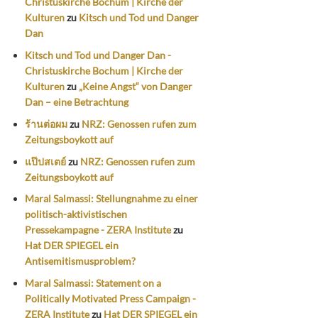
Christuskirche Bochum | Kirche der
Kulturen
zu
Kitsch und Tod und Danger
Dan
Kitsch und Tod und Danger Dan -
Christuskirche Bochum | Kirche der
Kulturen
zu
„Keine Angst“ von Danger
Dan – eine Betrachtung
ร้านต่อผม
zu
NRZ: Genossen rufen zum
Zeitungsboykott auf
แป๊ปสเตย์
zu
NRZ: Genossen rufen zum
Zeitungsboykott auf
Maral Salmassi: Stellungnahme zu einer
politisch-aktivistischen
Pressekampagne - ZERA Institute
zu
Hat DER SPIEGEL ein
Antisemitismusproblem?
Maral Salmassi: Statement on a
Politically Motivated Press Campaign -
ZERA Institute
zu
Hat DER SPIEGEL ein