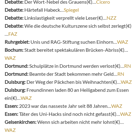
Debatte:
Der Wort-Nebel des Grauens(€)…
Cicero
Debatte:
Härtefall Habeck…
Spiegel
Debatte:
Linkslastigkeit verprellt viele Leser(€)…
NZZ
Debatte:
Wie die deutsche Kulturszene sich selbst zerlegt(€)
…
FAZ
Ruhrgebiet:
Unis und RAG-Stiftung suchen Einhorn…
WAZ
Bochum:
Stadt bereitet spektakulären Brücken-Abriss(€)…
WAZ
Dortmund:
Schulplätze in Dortmund werden verlost(€)…
RN
Dortmund:
Beamte der Stadt bekommen mehr Geld…
RN
Duisburg:
Der Weg der Päckchen bis Weihnachten(€)…
WAZ
Duisburg:
Freundinnen laden 80 an Heiligabend zum Essen
ein(€)…
WAZ
Essen:
2023 war das nasseste Jahr seit 88 Jahren…
WAZ
Essen:
Täter des Uni-Hacks sind noch nicht gefasst(€)…
WAZ
Gelsenkirchen:
Wenn sich arbeiten nicht mehr lohnt(€)…
WAZ