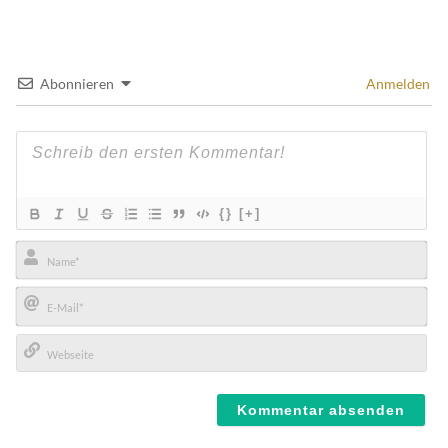
Abonnieren
Anmelden
{}
[+]
Name*
E-
Mail*
Webseite