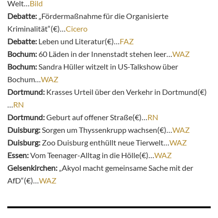
Welt…
Bild
Debatte:
„Fördermaßnahme für die Organisierte
Kriminalität“(€)…
Cicero
Debatte:
Leben und Literatur(€)…
FAZ
Bochum:
60 Läden in der Innenstadt stehen leer…
WAZ
Bochum:
Sandra Hüller witzelt in US-Talkshow über
Bochum…
WAZ
Dortmund:
Krasses Urteil über den Verkehr in Dortmund(€)
…
RN
Dortmund:
Geburt auf offener Straße(€)…
RN
Duisburg:
Sorgen um Thyssenkrupp wachsen(€)…
WAZ
Duisburg:
Zoo Duisburg enthüllt neue Tierwelt…
WAZ
Essen:
Vom Teenager-Alltag in die Hölle(€)…
WAZ
Gelsenkirchen:
„Akyol macht gemeinsame Sache mit der
AfD“(€)…
WAZ