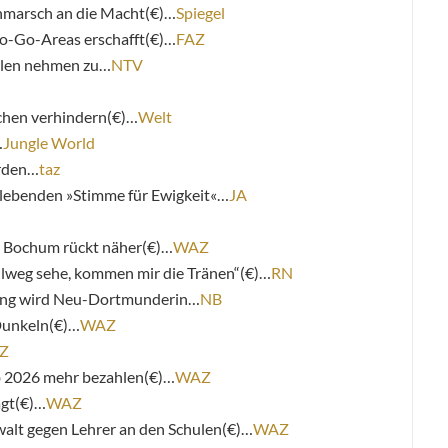
hmarsch an die Macht(€)…
Spiegel
o-Go-Areas erschafft(€)…
FAZ
ulen nehmen zu…
NTV
hen verhindern(€)…
Welt
…
Jungle World
arden…
taz
lebenden »Stimme für Ewigkeit«…
JA
 Bochum rückt näher(€)…
WAZ
lweg sehe, kommen mir die Tränen“(€)…
RN
ling wird Neu-Dortmunderin…
NB
Dunkeln(€)…
WAZ
Z
b 2026 mehr bezahlen(€)…
WAZ
agt(€)…
WAZ
lt gegen Lehrer an den Schulen(€)…
WAZ