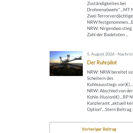
Zuständigkeiten bei
Drohnenabwehr“…MT 
Zwei Terrorverdächtige
NRW festgenommen…B
NRW: Nirgendwo stieg 
Zahl der Badetoten ...
5. August 2026 · Nachri
Der Ruhrpilot
NRW: NRW bereitet sic
Scheitern des
Kohleausstiegs vor(€)
NRW: Abschied von der
Kohle-Illusion(€)…RP 
Kanzleramt „aktuell ke
Option“…Stern Beitrag .
Vorheriger Beitrag