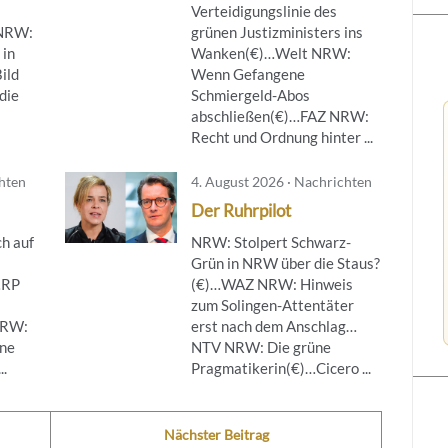
Verteidigungslinie des
NRW:
grünen Justizministers ins
 in
Wanken(€)…Welt NRW:
ild
Wenn Gefangene
die
Schmiergeld-Abos
abschließen(€)…FAZ NRW:
Recht und Ordnung hinter ...
chten
4. August 2026 · Nachrichten
Der Ruhrpilot
h auf
NRW: Stolpert Schwarz-
Grün in NRW über die Staus?
…RP
(€)…WAZ NRW: Hinweis
zum Solingen-Attentäter
NRW:
erst nach dem Anschlag…
ine
NTV NRW: Die grüne
..
Pragmatikerin(€)…Cicero ...
Nächster Beitrag