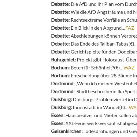
Debatte:
Die AfD und ihr Plan vom Durc
Debatte:
Wie die AfD Angsträume und N
Debatte:
Rechtsextreme Vorfälle an Sch
Debatte:
Ein Blick in den Abgrund…
FAZ
Debatte:
Abschiebungen können Verbrec
Debatte:
Das Ende des Taliban-Tabus(€)
Debatte:
Gerichtspleite für den Dödelb
Ruhrgebiet:
Projekt gibt Holocaust-Über
Bochum:
Beten für Schönheit?(€)…
WAZ
Bochum:
Entscheidung über 28 Bäume in
Dortmund:
„Wenn ich meinen Westenhel
Dortmund:
Stadtbeschreiberin Ika Sper
Duisburg:
Duisburgs Problemviertel im 
Duisburg:
Innenstadt im Wandel(€)…
WA
Essen:
Hausbesitzer und Mieter sollen a
Essen:
XXL-Feuerwerksverkauf ist abges
Gelsenkirchen:
Todesdrohungen und Gewa