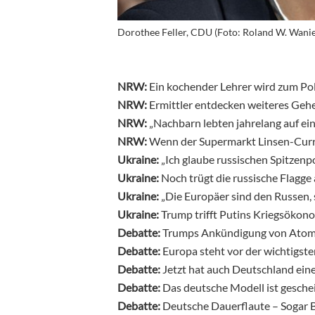
Dorothee Feller, CDU (Foto: Roland W. Wanie
NRW:
Ein kochender Lehrer wird zum Po
NRW:
Ermittler entdecken weiteres Geh
NRW:
„Nachbarn lebten jahrelang auf ei
NRW:
Wenn der Supermarkt Linsen-Curr
Ukraine:
„Ich glaube russischen Spitzenpo
Ukraine:
Noch trügt die russische Flagg
Ukraine:
„Die Europäer sind den Russen,
Ukraine:
Trump trifft Putins Kriegsöko
Debatte:
Trumps Ankündigung von Atomte
Debatte:
Europa steht vor der wichtigst
Debatte:
Jetzt hat auch Deutschland ein
Debatte:
Das deutsche Modell ist gesche
Debatte:
Deutsche Dauerflaute – Sogar 