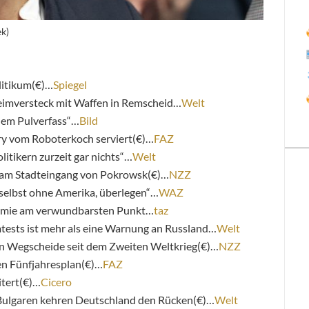
k)
litikum(€)…
Spiegel
eimversteck mit Waffen in Remscheid…
Welt
nem Pulverfass“…
Bild
y vom Roboterkoch serviert(€)…
FAZ
litikern zurzeit gar nichts“…
Welt
e am Stadteingang von Pokrowsk(€)…
NZZ
 selbst ohne Amerika, überlegen“…
WAZ
nomie am verwundbarsten Punkt…
taz
sts ist mehr als eine Warnung an Russland…
Welt
en Wegscheide seit dem Zweiten Weltkrieg(€)…
NZZ
en Fünfjahresplan(€)…
FAZ
itert(€)…
Cicero
Bulgaren kehren Deutschland den Rücken(€)…
Welt