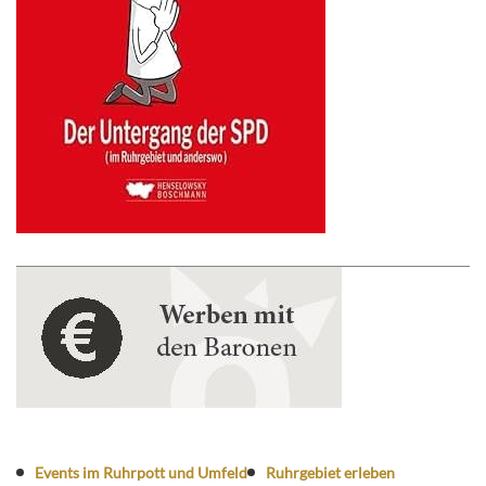
Events im Ruhrpott und Umfeld
Ruhrgebiet erleben