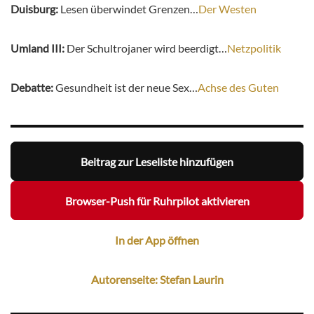
Duisburg:
Lesen überwindet Grenzen…
Der Westen
Umland III:
Der Schultrojaner wird beerdigt…
Netzpolitik
Debatte:
Gesundheit ist der neue Sex…
Achse des Guten
Beitrag zur Leseliste hinzufügen
Browser-Push für Ruhrpilot aktivieren
In der App öffnen
Autorenseite: Stefan Laurin