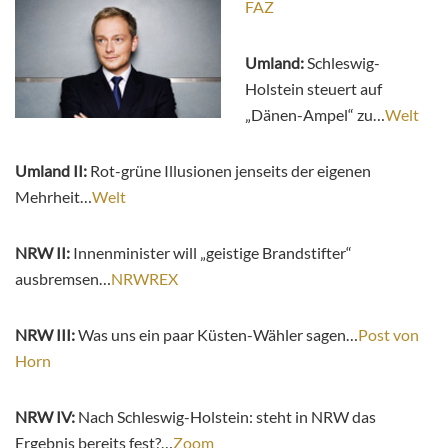
FAZ
Umland:
Schleswig-
Holstein steuert auf
„Dänen-Ampel“ zu…
Welt
Umland II:
Rot-grüne Illusionen jenseits der eigenen
Mehrheit…
Welt
NRW II:
Innenminister will „geistige Brandstifter“
ausbremsen…
NRWREX
NRW III:
Was uns ein paar Küsten-Wähler sagen…
Post von
Horn
NRW IV:
Nach Schleswig-Holstein: steht in NRW das
Ergebnis bereits fest?…
Zoom