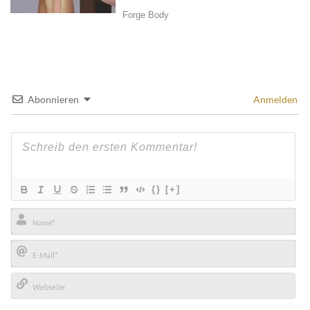
Abonnieren
Anmelden
{}
[+]
Name*
E-
Mail*
Webseite