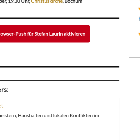
ber, 19.30 Uhr,
Christuskirche
, Bochum
owser-Push für Stefan Laurin aktivieren
rs:
et
meistern, Haushalten und lokalen Konflikten im