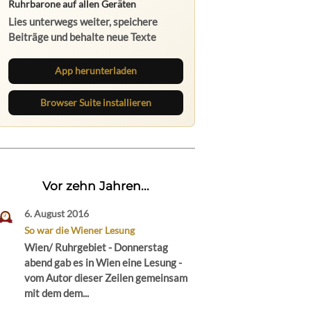
Ruhrbarone auf allen Geräten
Lies unterwegs weiter, speichere
Beiträge und behalte neue Texte
direkt im Browser im Blick.
App herunterladen
Browser Suite installieren
Vor zehn Jahren...
6. August 2016
So war die Wiener Lesung
Wien/ Ruhrgebiet - Donnerstag
abend gab es in Wien eine Lesung -
vom Autor dieser Zeilen gemeinsam
mit dem dem...