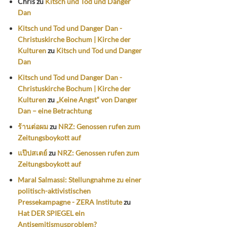
Chris
zu
Kitsch und Tod und Danger
Dan
Kitsch und Tod und Danger Dan -
Christuskirche Bochum | Kirche der
Kulturen
zu
Kitsch und Tod und Danger
Dan
Kitsch und Tod und Danger Dan -
Christuskirche Bochum | Kirche der
Kulturen
zu
„Keine Angst“ von Danger
Dan – eine Betrachtung
ร้านต่อผม
zu
NRZ: Genossen rufen zum
Zeitungsboykott auf
แป๊ปสเตย์
zu
NRZ: Genossen rufen zum
Zeitungsboykott auf
Maral Salmassi: Stellungnahme zu einer
politisch-aktivistischen
Pressekampagne - ZERA Institute
zu
Hat DER SPIEGEL ein
Antisemitismusproblem?