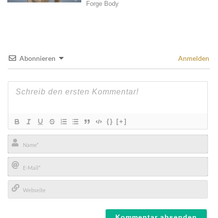
Abonnieren
Anmelden
{}
[+]
Name*
E-
Mail*
Webseite