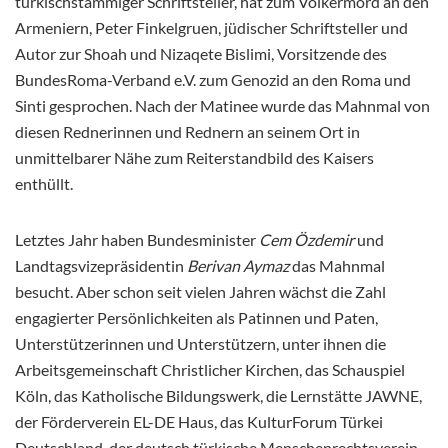
türkischstämmiger Schriftsteller, hat zum Völkermord an den
Armeniern, Peter Finkelgruen, jüdischer Schriftsteller und
Autor zur Shoah und Nizaqete Bislimi, Vorsitzende des
BundesRoma-Verband e.V. zum Genozid an den Roma und
Sinti gesprochen. Nach der Matinee wurde das Mahnmal von
diesen Rednerinnen und Rednern an seinem Ort in
unmittelbarer Nähe zum Reiterstandbild des Kaisers
enthüllt.
Letztes Jahr haben Bundesminister
Cem Özdemir
und
Landtagsvizepräsidentin
Berivan Aymaz
das Mahnmal
besucht. Aber schon seit vielen Jahren wächst die Zahl
engagierter Persönlichkeiten als Patinnen und Paten,
Unterstützerinnen und Unterstützern, unter ihnen die
Arbeitsgemeinschaft Christlicher Kirchen, das Schauspiel
Köln, das Katholische Bildungswerk, die Lernstätte JAWNE,
der Förderverein EL-DE Haus, das KulturForum Türkei
Deutschland, der deutsch türkische Menschenrechtsverein