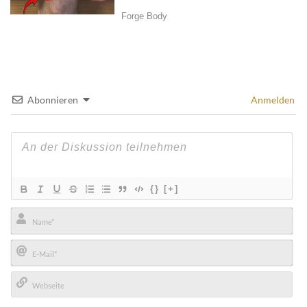
Abonnieren
Anmelden
{}
[+]
Name*
E-
Mail*
Webseite