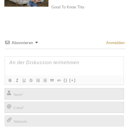
Abonnieren
Anmelden
{}
[+]
Name*
E-
Mail*
Webseite