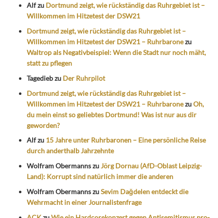
Alf
zu
Dortmund zeigt, wie rückständig das Ruhrgebiet ist –
Willkommen im Hitzetest der DSW21
Dortmund zeigt, wie rückständig das Ruhrgebiet ist –
Willkommen im Hitzetest der DSW21 – Ruhrbarone
zu
Waltrop als Negativbeispiel: Wenn die Stadt nur noch mäht,
statt zu pflegen
Tagedieb
zu
Der Ruhrpilot
Dortmund zeigt, wie rückständig das Ruhrgebiet ist –
Willkommen im Hitzetest der DSW21 – Ruhrbarone
zu
Oh,
du mein einst so geliebtes Dortmund! Was ist nur aus dir
geworden?
Alf
zu
15 Jahre unter Ruhrbaronen – Eine persönliche Reise
durch anderthalb Jahrzehnte
Wolfram Obermanns
zu
Jörg Dornau (AfD-Oblast Leipzig-
Land): Korrupt sind natürlich immer die anderen
Wolfram Obermanns
zu
Sevim Dağdelen entdeckt die
Wehrmacht in einer Journalistenfrage
ACK
zu
Wie ein Hardcorekonzert gegen Antisemitismus pro-