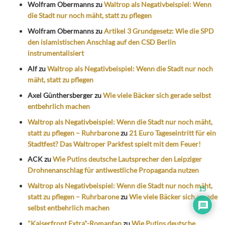
Wolfram Obermanns
zu
Waltrop als Negativbeispiel: Wenn
die Stadt nur noch mäht, statt zu pflegen
Wolfram Obermanns
zu
Artikel 3 Grundgesetz: Wie die SPD
den islamistischen Anschlag auf den CSD Berlin
instrumentalisiert
Alf
zu
Waltrop als Negativbeispiel: Wenn die Stadt nur noch
mäht, statt zu pflegen
Axel Günthersberger
zu
Wie viele Bäcker sich gerade selbst
entbehrlich machen
Waltrop als Negativbeispiel: Wenn die Stadt nur noch mäht,
statt zu pflegen – Ruhrbarone
zu
21 Euro Tageseintritt für ein
Stadtfest? Das Waltroper Parkfest spielt mit dem Feuer!
ACK
zu
Wie Putins deutsche Lautsprecher den Leipziger
Drohnenanschlag für antiwestliche Propaganda nutzen
Waltrop als Negativbeispiel: Wenn die Stadt nur noch mäht,
15
statt zu pflegen – Ruhrbarone
zu
Wie viele Bäcker sich gerade
selbst entbehrlich machen
"Kaiserfront Extra"-Romanfan
zu
Wie Putins deutsche