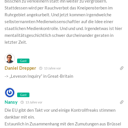
bisschen zu verkleinern statt ihn weiter zu vergrößern.
Stattdessen wird per Rauchverbot das Kneipensterben im
Ruhrgebiet angekurbelt. Und jetzt kommen irgendwelche
selbsternannten Medienwissenschaftler auf die Idee einer
staatlichen Medienkontrolle. Und und und. Irgendetwas ist hier
mentalitätsgeschichtlich schwer durcheinander geraten in
letzter Zeit.
Gast
Daniel Drepper
13 Jahre vor
-> „Leveson Inquiry“ in Great-Britain
Gast
Nansy
13 Jahre vor
Die EU gibt den Takt vor und einige Kontrollfreaks stimmen
dankbar mit ein.
Estaunlich in Zusammenhang mit den Zumutungen aus Brüssel