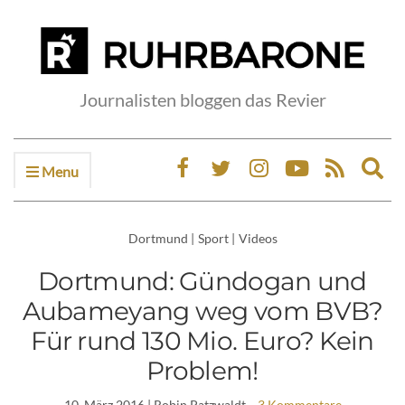
Journalisten bloggen das Revier
Menu
Ex
sea
fo
Dortmund
|
Sport
|
Videos
Dortmund: Gündogan und
Aubameyang weg vom BVB?
Für rund 130 Mio. Euro? Kein
Problem!
10. März 2016
| Robin Patzwaldt
3 Kommentare