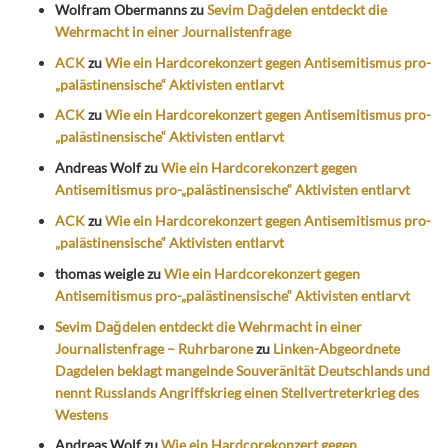
Wolfram Obermanns
zu
Sevim Dağdelen entdeckt die
Wehrmacht in einer Journalistenfrage
ACK
zu
Wie ein Hardcorekonzert gegen Antisemitismus pro-
„palästinensische“ Aktivisten entlarvt
ACK
zu
Wie ein Hardcorekonzert gegen Antisemitismus pro-
„palästinensische“ Aktivisten entlarvt
Andreas Wolf
zu
Wie ein Hardcorekonzert gegen
Antisemitismus pro-„palästinensische“ Aktivisten entlarvt
ACK
zu
Wie ein Hardcorekonzert gegen Antisemitismus pro-
„palästinensische“ Aktivisten entlarvt
thomas weigle
zu
Wie ein Hardcorekonzert gegen
Antisemitismus pro-„palästinensische“ Aktivisten entlarvt
Sevim Dağdelen entdeckt die Wehrmacht in einer
Journalistenfrage – Ruhrbarone
zu
Linken-Abgeordnete
Dagdelen beklagt mangelnde Souveränität Deutschlands und
nennt Russlands Angriffskrieg einen Stellvertreterkrieg des
Westens
Andreas Wolf
zu
Wie ein Hardcorekonzert gegen