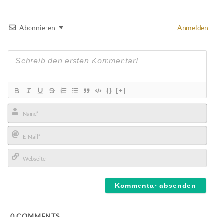
Abonnieren
Anmelden
{}
[+]
Name*
E-
Mail*
Webseite
0
COMMENTS