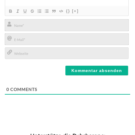
{}
[+]
Name*
E-
Mail*
Webseite
0
COMMENTS