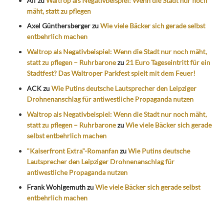
Alf
zu
Waltrop als Negativbeispiel: Wenn die Stadt nur noch
mäht, statt zu pflegen
Axel Günthersberger
zu
Wie viele Bäcker sich gerade selbst
entbehrlich machen
Waltrop als Negativbeispiel: Wenn die Stadt nur noch mäht,
statt zu pflegen – Ruhrbarone
zu
21 Euro Tageseintritt für ein
Stadtfest? Das Waltroper Parkfest spielt mit dem Feuer!
ACK
zu
Wie Putins deutsche Lautsprecher den Leipziger
Drohnenanschlag für antiwestliche Propaganda nutzen
Waltrop als Negativbeispiel: Wenn die Stadt nur noch mäht,
statt zu pflegen – Ruhrbarone
zu
Wie viele Bäcker sich gerade
selbst entbehrlich machen
"Kaiserfront Extra"-Romanfan
zu
Wie Putins deutsche
Lautsprecher den Leipziger Drohnenanschlag für
antiwestliche Propaganda nutzen
Frank Wohlgemuth
zu
Wie viele Bäcker sich gerade selbst
entbehrlich machen