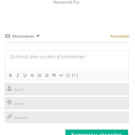
Abonnieren
Anmelden
{}
[+]
Name*
E-
Mail*
Webseite