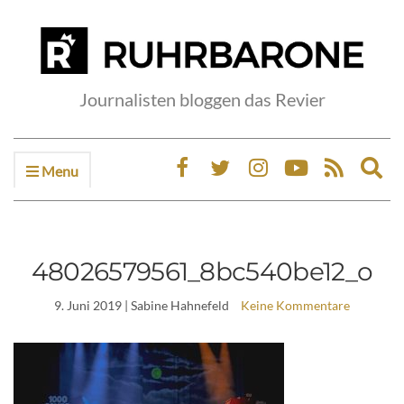
Journalisten bloggen das Revier
Menu
Ex
sea
fo
48026579561_8bc540be12_o
9. Juni 2019
| Sabine Hahnefeld
Keine Kommentare