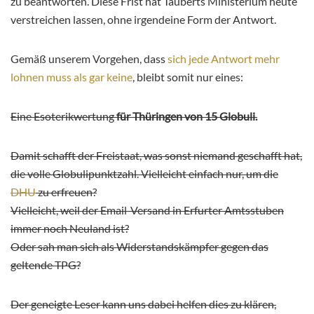
zu beantworten. Diese Frist hat Tauberts Ministerium heute
verstreichen lassen, ohne irgendeine Form der Antwort.
Gemäß unserem Vorgehen, dass
sich jede Antwort mehr
lohnen muss als gar keine
, bleibt somit nur eines:
Eine Esoterikwertung
für Thüringen von 15 Globuli.
Damit schafft der Freistaat, was sonst niemand geschafft hat,
die volle Globulipunktzahl. Vielleicht einfach nur, um die
DHU
zu erfreuen?
Vielleicht, weil der Email-Versand in Erfurter Amtsstuben
immer noch Neuland ist?
Oder sah man sich als Widerstandskämpfer gegen das
geltende TPG?
Der geneigte Leser kann uns dabei helfen dies zu klären,