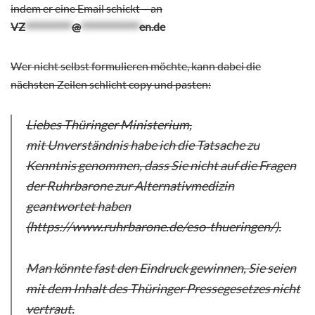
indem er eine Email schickt – an
VZ
***********
@
**************
en.de
Wer nicht selbst formulieren möchte, kann dabei die
nächsten Zeilen schlicht copy und pasten:
Liebes Thüringer Ministerium,
mit Unverständnis habe ich die Tatsache zu
Kenntnis genommen, dass Sie nicht auf die Fragen
der Ruhrbarone zur Alternativmedizin
geantwortet haben
(https://www.ruhrbarone.de/eso-thueringen/).
Man könnte fast den Eindruck gewinnen, Sie seien
mit dem Inhalt des Thüringer Pressegesetzes nicht
vertraut.