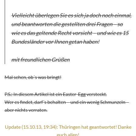
Vielleicht überlegen Sie es sich ja doch noch einmal,
und beantworten die gestellten drei Fragen – so
wie es das geltende Recht vorsieht – und wie es 15
Bundesländer vor Ihnen getan haben!
mit freundlichen Grüßen
Mal sehen, ob´s was bringt!
P.S.: In diesem Artikel ist ein Easter-Egg versteckt.
Wer es findet, darf´s behalten – und ein wenig Schmunzeln –
aber nichts verraten.
Update (15.10.13, 19:34): Thüringen hat geantwortet! Danke
euch allen!