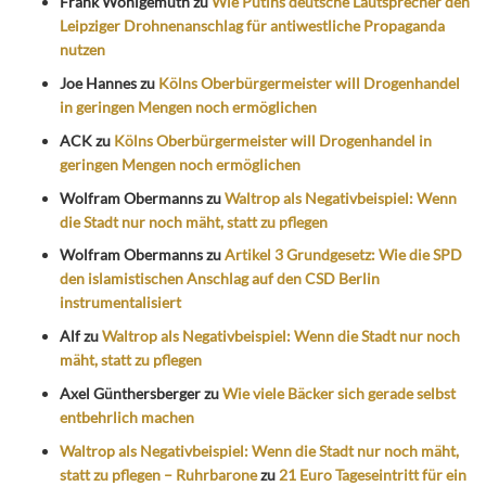
Frank Wohlgemuth
zu
Wie Putins deutsche Lautsprecher den
Leipziger Drohnenanschlag für antiwestliche Propaganda
nutzen
Joe Hannes
zu
Kölns Oberbürgermeister will Drogenhandel
in geringen Mengen noch ermöglichen
ACK
zu
Kölns Oberbürgermeister will Drogenhandel in
geringen Mengen noch ermöglichen
Wolfram Obermanns
zu
Waltrop als Negativbeispiel: Wenn
die Stadt nur noch mäht, statt zu pflegen
Wolfram Obermanns
zu
Artikel 3 Grundgesetz: Wie die SPD
den islamistischen Anschlag auf den CSD Berlin
instrumentalisiert
Alf
zu
Waltrop als Negativbeispiel: Wenn die Stadt nur noch
mäht, statt zu pflegen
Axel Günthersberger
zu
Wie viele Bäcker sich gerade selbst
entbehrlich machen
Waltrop als Negativbeispiel: Wenn die Stadt nur noch mäht,
statt zu pflegen – Ruhrbarone
zu
21 Euro Tageseintritt für ein