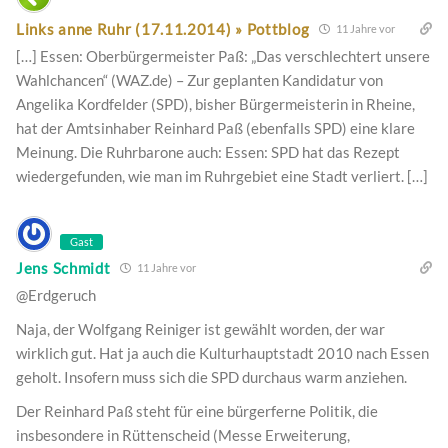
Links anne Ruhr (17.11.2014) » Pottblog
11 Jahre vor
[…] Essen: Oberbürgermeister Paß: „Das verschlechtert unsere
Wahlchancen“ (WAZ.de) – Zur geplanten Kandidatur von
Angelika Kordfelder (SPD), bisher Bürgermeisterin in Rheine,
hat der Amtsinhaber Reinhard Paß (ebenfalls SPD) eine klare
Meinung. Die Ruhrbarone auch: Essen: SPD hat das Rezept
wiedergefunden, wie man im Ruhrgebiet eine Stadt verliert. […]
Gast
Jens Schmidt
11 Jahre vor
@Erdgeruch
Naja, der Wolfgang Reiniger ist gewählt worden, der war
wirklich gut. Hat ja auch die Kulturhauptstadt 2010 nach Essen
geholt. Insofern muss sich die SPD durchaus warm anziehen.
Der Reinhard Paß steht für eine bürgerferne Politik, die
insbesondere in Rüttenscheid (Messe Erweiterung,