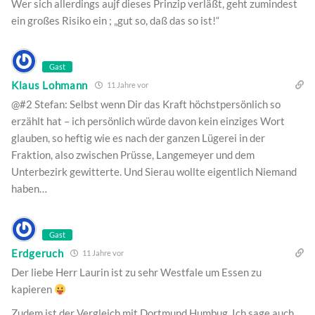
Wer sich allerdings aujf dieses Prinzip verläßt, geht zumindest
ein großes Risiko ein ; „gut so, daß das so ist!“
Gast
Klaus Lohmann
11 Jahre vor
@#2 Stefan: Selbst wenn Dir das Kraft höchstpersönlich so
erzählt hat – ich persönlich würde davon kein einziges Wort
glauben, so heftig wie es nach der ganzen Lügerei in der
Fraktion, also zwischen Prüsse, Langemeyer und dem
Unterbezirk gewitterte. Und Sierau wollte eigentlich Niemand
haben…
Gast
Erdgeruch
11 Jahre vor
Der liebe Herr Laurin ist zu sehr Westfale um Essen zu
kapieren
Zudem ist der Vergleich mit Dortmund Humbug. Ich sage auch