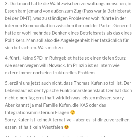
3. Dortmund hatte die Wahl zwischen verwaltungsmenschen, in
Essen kam jemand von außen zum Zug (Pass war ja Betriebsrat
bei der DMT), was zu ständigen Problemen wohl führte in der
internen Kommunikation zwischen ihm und der Partei. Generell
hatte er wohl mehr das Denken eines Betriebsrats als das eines
Politikers. Man soll also die Angelegenheit hier tatsächlich für
sich betrachten. Was mich zu
4. führt. Keine SPD im Ruhrgebiet hatte so einen tiefen Sturz
wie essen wegen willi Nowack. Im Prinzip ist es intern wie
extern immer noch ein strukturelles Problem.
5. erzähl uns jetzt auch nicht, dass Thomas Kufen so toll ist. Der
Lebenslauf ist der typische Funktionärslebenslauf. Der hat doch
nicht einen Tag ernsthaft wirklich was leisten müssen, sorry.
Aber kannst ja mal Familie Kufen, die KAS oder das
Integrationsministerium Fragen
Sorry, Kufen ist keine Alternative – aber es ist dir zu verzeihen,
essen ist halt kein Westfalen