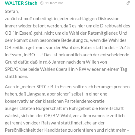
WALTER Stach
11 Jahre vor
Stefan,
zunächst muß unbedingt in jeder einschlägigen Diskussion
immer wieder betont werden, daß es hier um die Direktwahl des
OB ( in Essen) geht, nicht um die Wahl der Ratsmitglieder. Und
dem kommt dann besondere Bedeutung zu, wenn die Wahl des
OB zeitlich getrennt von der Wahl des Rates stattfindet – 2o15
in Essen , in BO…..-! Das ist bekanntlich auch der entscheidende
Grund dafür, daß in rd.6 Jahren nach dem Willen von
SPD/Grüne beide Wahlen überall in NRW wieder an einem Tag
stattfinden.
Auch in „meiner SPD“ z.B. in Essen, sollte sich herumgesprochen
haben, daß „langsam, aber sicher“ selbst in einer ehe
konservativ an der klassichen Parteiendemokratie
ausgerichteten Bürgerschaft im Ruhrgebiet die Bereitschaft
wächst, sich bei der OB/BM Wahl, vor allem wenn sie zeitlich
getrennt von deer Ratswahl stattfindet, ehe an der
Persönlikchkeit der Kandidaten zu orientieren und nicht mehr –