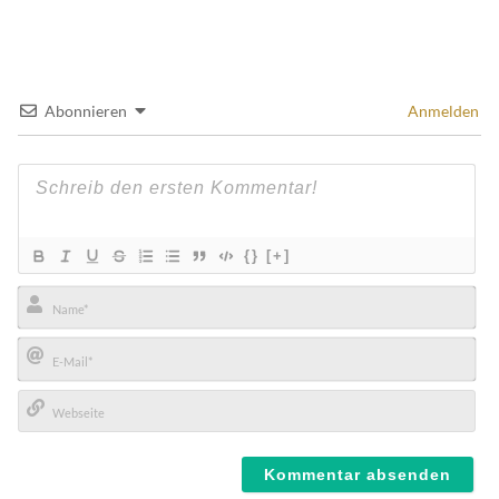
Abonnieren
Anmelden
{}
[+]
Name*
E-
Mail*
Webseite