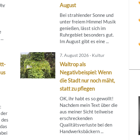
August
Uhr
Bei strahlender Sonne und
unter freiem Himmel Musik
genießen, lässt sich im
e
Ruhrgebiet besonders gut.
..
Im August gibt es eine ...
7. August 2026 · Kultur
tt-
Waltrop als
aus
Negativbeispiel: Wenn
die Stadt nur noch mäht,
statt zu pflegen
OK, ihr habt es so gewollt!
Nachdem mein Text über die
:
aus meiner Sicht teilweise
 der
erschreckenden
 des
Qualitätsverluste bei den
das
Handwerksbäckern ...
abei