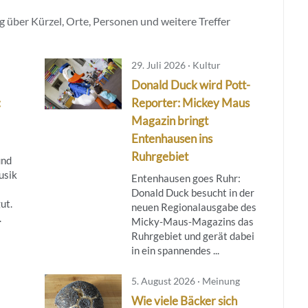
 über Kürzel, Orte, Personen und weitere Treffer
29. Juli 2026 · Kultur
Donald Duck wird Pott-
:
Reporter: Mickey Maus
Magazin bringt
Entenhausen ins
Ruhrgebiet
und
usik
Entenhausen goes Ruhr:
Donald Duck besucht in der
ut.
neuen Regionalausgabe des
.
Micky‑Maus‑Magazins das
Ruhrgebiet und gerät dabei
in ein spannendes ...
5. August 2026 · Meinung
Wie viele Bäcker sich