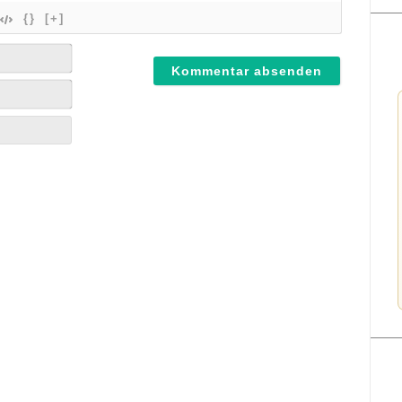
{}
[+]