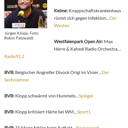
Keime:
Knappschaftskrankenhaus
rüstet sich gegen Infektion…
Der
Westen
Jürgen Klopp. Foto:
Robin Patzwaldt
Westfalenpark Open Air:
Max
Herre & Kahedi Radio Orchestra…
Radio91.2
BVB:
Belgischer Angreifer Divock Origi im Visier…
Der
Sechnzehner
BVB:
Klopp schwärmt von Hummels…
Spiegel
BVB:
Klopp kritisiert Härte bei WM…
Sport1
BVB:
15 Mann fehlen beim Auftakt…
Reviersport