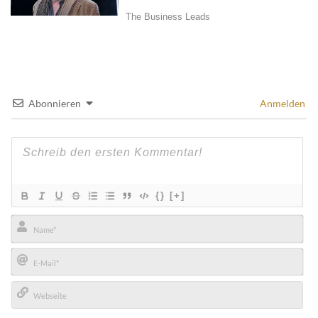
Abonnieren
Anmelden
{}
[+]
Name*
E-
Mail*
Webseite