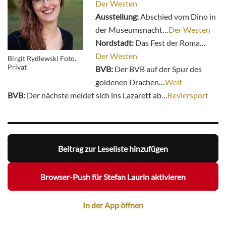
Der Westen
Ausstellung:
Abschied vom Dino in
der Museumsnacht…
Der Westen
Nordstadt:
Das Fest der Roma…
Der Westen
Birgit Rydlewski Foto.
Privat
BVB:
Der BVB auf der Spur des
goldenen Drachen…
Welt
BVB:
Der nächste meldet sich ins Lazarett ab…
Reviersport
Beitrag zur Leseliste hinzufügen
Browser-Push für Stefan Laurin aktivieren
In der App öffnen