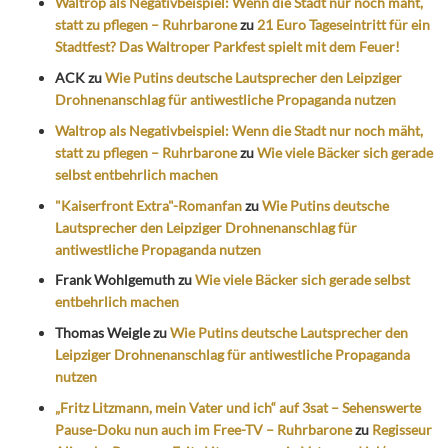
Waltrop als Negativbeispiel: Wenn die Stadt nur noch mäht,
statt zu pflegen – Ruhrbarone
zu
21 Euro Tageseintritt für ein
Stadtfest? Das Waltroper Parkfest spielt mit dem Feuer!
ACK
zu
Wie Putins deutsche Lautsprecher den Leipziger
Drohnenanschlag für antiwestliche Propaganda nutzen
Waltrop als Negativbeispiel: Wenn die Stadt nur noch mäht,
statt zu pflegen – Ruhrbarone
zu
Wie viele Bäcker sich gerade
selbst entbehrlich machen
"Kaiserfront Extra"-Romanfan
zu
Wie Putins deutsche
Lautsprecher den Leipziger Drohnenanschlag für
antiwestliche Propaganda nutzen
Frank Wohlgemuth
zu
Wie viele Bäcker sich gerade selbst
entbehrlich machen
Thomas Weigle
zu
Wie Putins deutsche Lautsprecher den
Leipziger Drohnenanschlag für antiwestliche Propaganda
nutzen
„Fritz Litzmann, mein Vater und ich“ auf 3sat – Sehenswerte
Pause-Doku nun auch im Free-TV – Ruhrbarone
zu
Regisseur