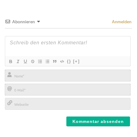
Abonnieren
Anmelden
{}
[+]
Name*
E-
Mail*
Webseite