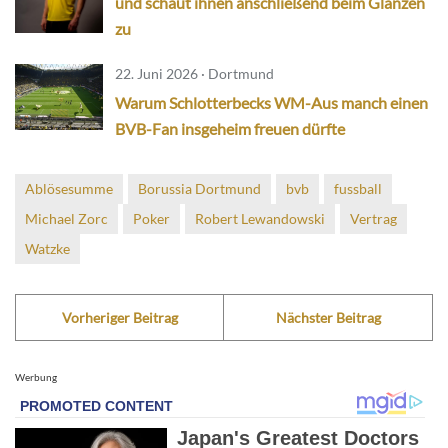
und schaut ihnen anschließend beim Glänzen
zu
22. Juni 2026 · Dortmund
Warum Schlotterbecks WM-Aus manch einen
BVB-Fan insgeheim freuen dürfte
Ablösesumme
Borussia Dortmund
bvb
fussball
Michael Zorc
Poker
Robert Lewandowski
Vertrag
Watzke
Vorheriger Beitrag
Nächster Beitrag
Werbung