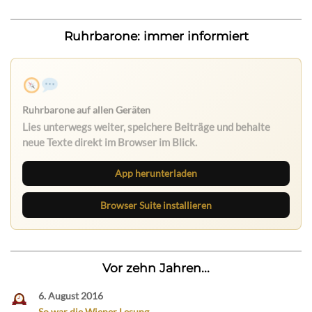
Ruhrbarone: immer informiert
Ruhrbarone auf allen Geräten
Lies unterwegs weiter, speichere Beiträge und behalte
neue Texte direkt im Browser im Blick.
App herunterladen
Browser Suite installieren
Vor zehn Jahren...
6. August 2016
So war die Wiener Lesung