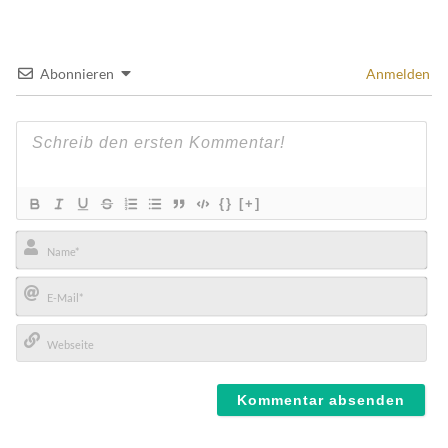
Abonnieren
Anmelden
{}
[+]
Name*
E-
Mail*
Webseite