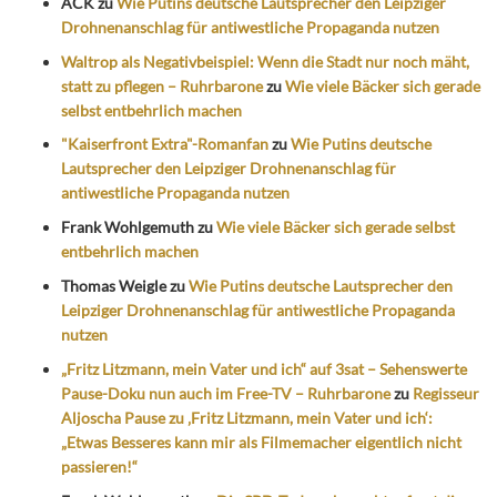
ACK
zu
Wie Putins deutsche Lautsprecher den Leipziger
Drohnenanschlag für antiwestliche Propaganda nutzen
Waltrop als Negativbeispiel: Wenn die Stadt nur noch mäht,
statt zu pflegen – Ruhrbarone
zu
Wie viele Bäcker sich gerade
selbst entbehrlich machen
"Kaiserfront Extra"-Romanfan
zu
Wie Putins deutsche
Lautsprecher den Leipziger Drohnenanschlag für
antiwestliche Propaganda nutzen
Frank Wohlgemuth
zu
Wie viele Bäcker sich gerade selbst
entbehrlich machen
Thomas Weigle
zu
Wie Putins deutsche Lautsprecher den
Leipziger Drohnenanschlag für antiwestliche Propaganda
nutzen
„Fritz Litzmann, mein Vater und ich“ auf 3sat – Sehenswerte
Pause-Doku nun auch im Free-TV – Ruhrbarone
zu
Regisseur
Aljoscha Pause zu ‚Fritz Litzmann, mein Vater und ich‘:
„Etwas Besseres kann mir als Filmemacher eigentlich nicht
passieren!“