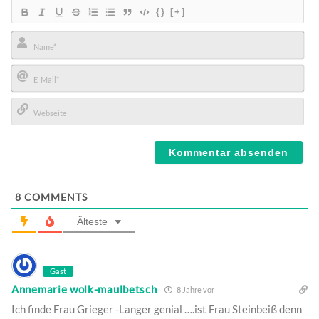
{}
[+]
Name*
E-
Mail*
Webseite
8
COMMENTS
Älteste
Gast
Annemarie wolk-maulbetsch
8 Jahre vor
Ich finde Frau Grieger -Langer genial ….ist Frau Steinbeiß denn