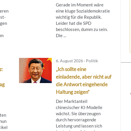
Gerade im Moment wäre
ieren
eine kluge Sozialdemokratie
st-
wichtig für die Republik.
egen
Leider hat die SPD
r
beschlossen, dumm zu sein.
om
Die ...
6. August 2026 · Politik
z:
„Ich sollte eine
einladende, aber nicht auf
lag
die Antwort eingehende
Haltung zeigen“
Der Marktanteil
chinesischer KI-Modelle
wächst. Sie überzeugen
ten
durch hervorragende
 nun
Leistung und lassen sich
ikel