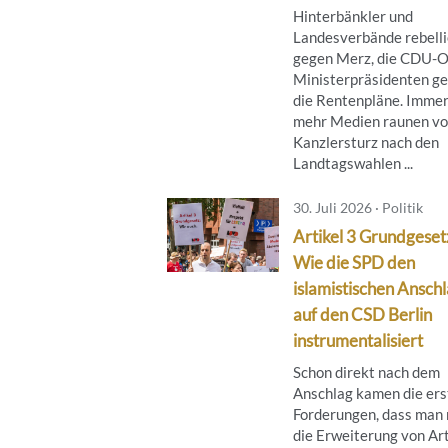
Hinterbänkler und
Landesverbände rebell
gegen Merz, die CDU-O
Ministerpräsidenten g
die Rentenpläne. Imme
mehr Medien raunen v
Kanzlersturz nach den
Landtagswahlen ...
30. Juli 2026 · Politik
Artikel 3 Grundgeset
Wie die SPD den
islamistischen Ansch
auf den CSD Berlin
instrumentalisiert
Schon direkt nach dem
Anschlag kamen die ers
Forderungen, dass man
die Erweiterung von Art