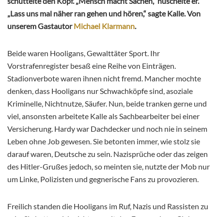
schüttelte den Kopf. „Mensch macht Sachen,“ nuschelte er.
„Lass uns mal näher ran gehen und hören,“ sagte Kalle. Von
unserem Gastautor
Michael Klarmann
.
Beide waren Hooligans, Gewalttäter Sport. Ihr
Vorstrafenregister besaß eine Reihe von Einträgen.
Stadionverbote waren ihnen nicht fremd. Mancher mochte
denken, dass Hooligans nur Schwachköpfe sind, asoziale
Kriminelle, Nichtnutze, Säufer. Nun, beide tranken gerne und
viel, ansonsten arbeitete Kalle als Sachbearbeiter bei einer
Versicherung. Hardy war Dachdecker und noch nie in seinem
Leben ohne Job gewesen. Sie betonten immer, wie stolz sie
darauf waren, Deutsche zu sein. Nazisprüche oder das zeigen
des Hitler-Grußes jedoch, so meinten sie, nutzte der Mob nur
um Linke, Polizisten und gegnerische Fans zu provozieren.
Freilich standen die Hooligans im Ruf, Nazis und Rassisten zu