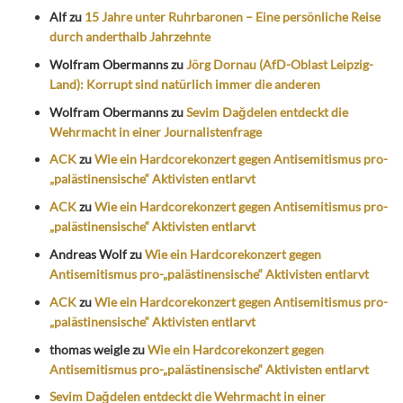
Alf
zu
15 Jahre unter Ruhrbaronen – Eine persönliche Reise
durch anderthalb Jahrzehnte
Wolfram Obermanns
zu
Jörg Dornau (AfD-Oblast Leipzig-
Land): Korrupt sind natürlich immer die anderen
Wolfram Obermanns
zu
Sevim Dağdelen entdeckt die
Wehrmacht in einer Journalistenfrage
ACK
zu
Wie ein Hardcorekonzert gegen Antisemitismus pro-
„palästinensische“ Aktivisten entlarvt
ACK
zu
Wie ein Hardcorekonzert gegen Antisemitismus pro-
„palästinensische“ Aktivisten entlarvt
Andreas Wolf
zu
Wie ein Hardcorekonzert gegen
Antisemitismus pro-„palästinensische“ Aktivisten entlarvt
ACK
zu
Wie ein Hardcorekonzert gegen Antisemitismus pro-
„palästinensische“ Aktivisten entlarvt
thomas weigle
zu
Wie ein Hardcorekonzert gegen
Antisemitismus pro-„palästinensische“ Aktivisten entlarvt
Sevim Dağdelen entdeckt die Wehrmacht in einer