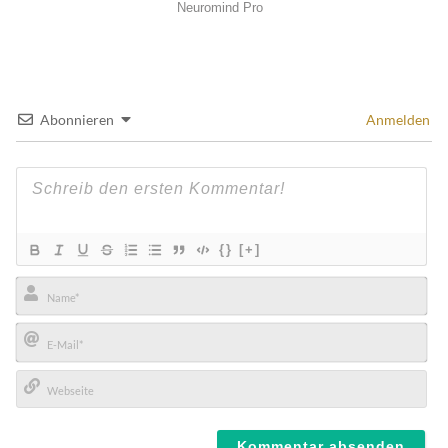
Abonnieren
Anmelden
{}
[+]
Name*
E-
Mail*
Webseite